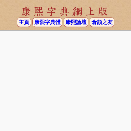
康熙字典網上版
主頁
康熙字典體
康熙論壇
倉頡之友