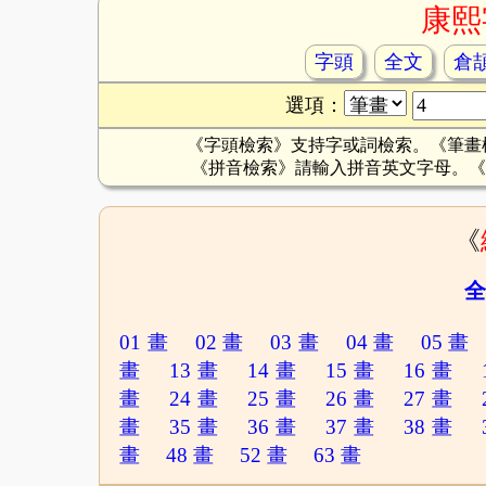
康熙
字頭
全文
倉
選項：
《字頭檢索》支持字或詞檢索。《筆畫
《拼音檢索》請輸入拼音英文字母。《
《
全
01 畫
02 畫
03 畫
04 畫
05 畫
畫
13 畫
14 畫
15 畫
16 畫
畫
24 畫
25 畫
26 畫
27 畫
畫
35 畫
36 畫
37 畫
38 畫
畫
48 畫
52 畫
63 畫