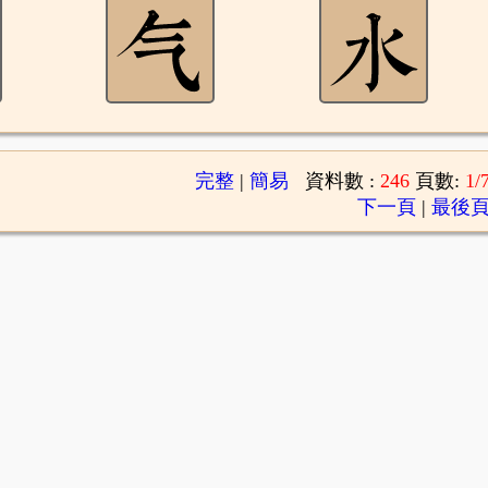
完整
|
簡易
資料數 :
246
頁數:
1/
下一頁
|
最後