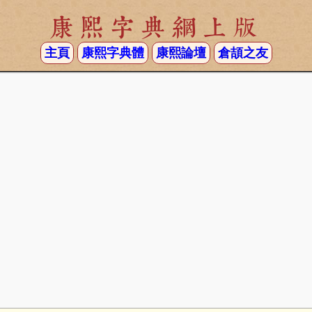
康熙字典網上版
主頁
康熙字典體
康熙論壇
倉頡之友