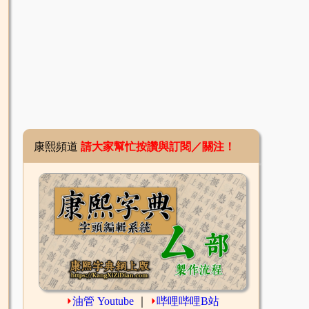
康熙頻道
請大家幫忙按讚與訂閱／關注！
⏵
油管 Youtube
｜
⏵
哔哩哔哩B站