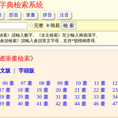
字典檢索系統
頡
部首
筆畫
拼音
注音
完整
簡易
檢索》請輸入數字。《全文檢索》至少輸入兩個漢字。
倉頡檢索》請輸入倉頡英文字母，支持*號模糊查尋。
總筆畫檢索
》
文版
｜
字頭版
06 畫
07 畫
08 畫
09 畫
10 畫
11 畫
12
17 畫
18 畫
19 畫
20 畫
21 畫
22 畫
23
28 畫
29 畫
30 畫
31 畫
32 畫
33 畫
34
39 畫
40 畫
41 畫
42 畫
44 畫
46 畫
47