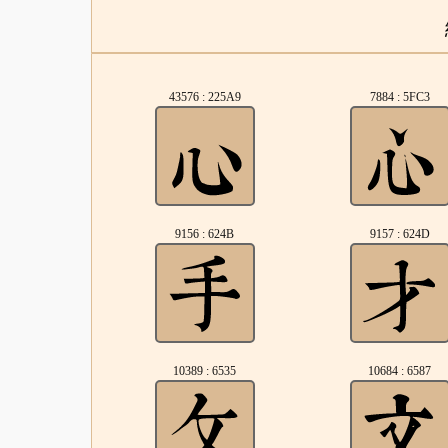
43576 : 225A9
7884 : 5FC3
9156 : 624B
9157 : 624D
10389 : 6535
10684 : 6587