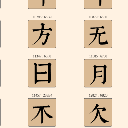
10796 : 65B9
10879 : 65E0
11347 : 66F0
11385 : 6708
11457 : 233B4
12824 : 6B20