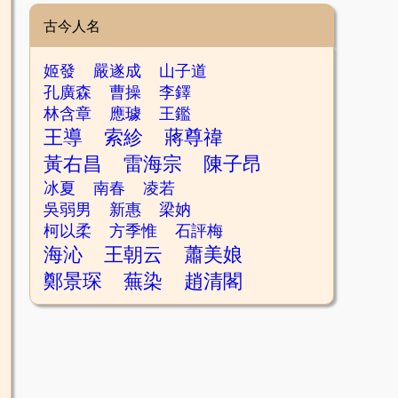
古今人名
姬發
嚴遂成
山子道
孔廣森
曹操
李鐸
林含章
應璩
王鑑
王導
索紾
蔣尊禕
黃右昌
雷海宗
陳子昂
冰夏
南春
凌若
吳弱男
新惠
梁妠
柯以柔
方季惟
石評梅
海沁
王朝云
蕭美娘
鄭景琛
蕪染
趙清閣