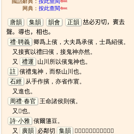
國語辭典：
按此查閱
网典：
按此查閱
唐韻
集韻
韻會
正韻
𠀤必刃切，賓去
聲。導也，相也。
禮·聘義
卿爲上儐，大夫爲承儐，士爲紹儐。
又接賓以禮曰儐，接鬼神亦然。
又
禮運
山川所以儐鬼神也。
註
儐禮鬼神，而祭山川也。
石經
从手作擯，亦省作賔。
又進也。
周禮·春官
王命諸侯則儐。
又𨻰也。
詩·小雅
儐爾籩豆。
又
廣韻
必鄰切
集韻
𤰞民切，𠀤音賔。敬也。