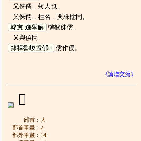
又侏儒，短人也。
又侏儒，柱名，與株檽同。
韓愈·進學解
欂櫨侏儒。
又與偄同。
隸釋魯峻孟郁𥓓
儒作偄。
《論壇交流》
𠏫
部首：人
部首筆畫：2
部外筆畫：14