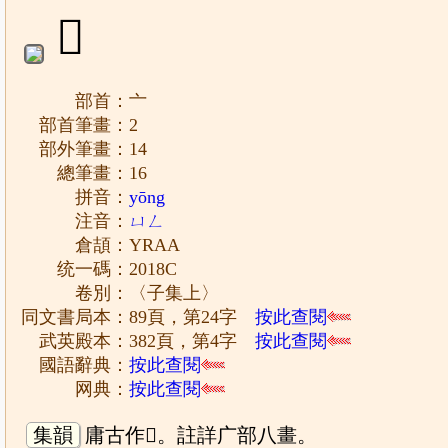
𠆌
部首：亠
部首筆畫：2
部外筆畫：14
總筆畫：16
拼音：
yōng
注音：
ㄩㄥ
倉頡：YRAA
统一碼：2018C
卷別：〈子集上〉
同文書局本：89頁，第24字
按此查閱
武英殿本：382頁，第4字
按此查閱
國語辭典：
按此查閱
网典：
按此查閱
集韻
庸古作𠆌。註詳广部八畫。