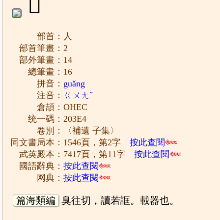
𠏤
部首：人
部首筆畫：2
部外筆畫：14
總筆畫：16
拼音：
guǎng
注音：
ㄍㄨㄤˇ
倉頡：OHEC
统一碼：203E4
卷別：〈補遺 子集〉
同文書局本：1546頁，第2字
按此查閱
武英殿本：7417頁，第11字
按此查閱
國語辭典：
按此查閱
网典：
按此查閱
篇海類編
臭往切，讀若誆。載器也。