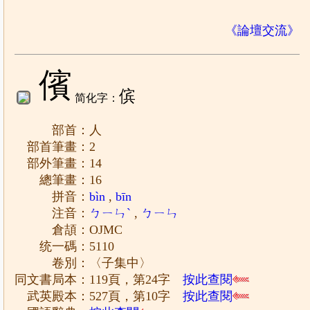
《論壇交流》
儐
傧
简化字：
部首：人
部首筆畫：2
部外筆畫：14
總筆畫：16
拼音：
bìn
,
bīn
注音：
ㄅㄧㄣˋ
,
ㄅㄧㄣ
倉頡：OJMC
统一碼：5110
卷別：〈子集中〉
同文書局本：119頁，第24字
按此查閱
武英殿本：527頁，第10字
按此查閱