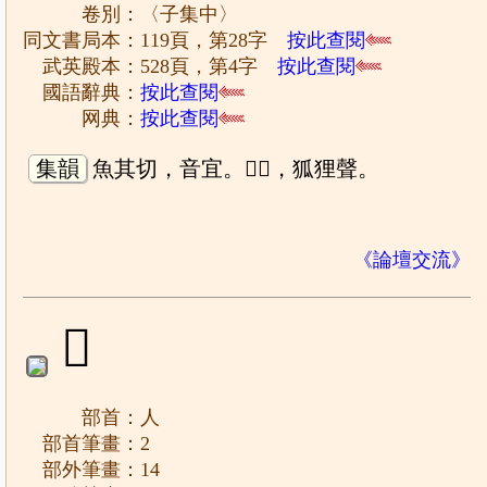
卷別：〈子集中〉
同文書局本：119頁，第28字
按此查閱
武英殿本：528頁，第4字
按此查閱
國語辭典：
按此查閱
网典：
按此查閱
集韻
魚其切，音宜。𠏩𠏩，狐狸聲。
《論壇交流》
𠏪
部首：人
部首筆畫：2
部外筆畫：14