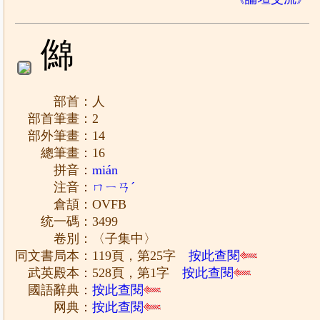
㒙
部首：人
部首筆畫：2
部外筆畫：14
總筆畫：16
拼音：
mián
注音：
ㄇㄧㄢˊ
倉頡：OVFB
统一碼：3499
卷別：〈子集中〉
同文書局本：119頁，第25字
按此查閱
武英殿本：528頁，第1字
按此查閱
國語辭典：
按此查閱
网典：
按此查閱