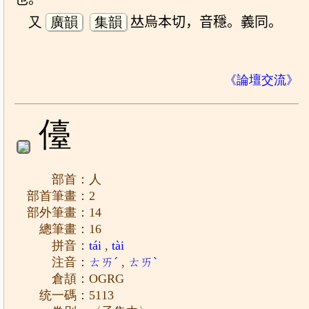
又
廣韻
集韻
𠀤烏本切，音穩。義同。
《論壇交流》
儓
部首：人
部首筆畫：2
部外筆畫：14
總筆畫：16
拼音：
tái
,
tài
注音：
ㄊㄞˊ
,
ㄊㄞˋ
倉頡：OGRG
统一碼：5113