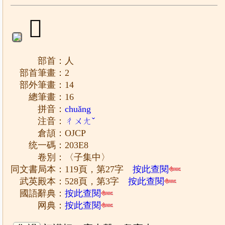
𠏨
部首：人
部首筆畫：2
部外筆畫：14
總筆畫：16
拼音：
chuǎng
注音：
ㄔㄨㄤˇ
倉頡：OJCP
统一碼：203E8
卷別：〈子集中〉
同文書局本：119頁，第27字
按此查閱
武英殿本：528頁，第3字
按此查閱
國語辭典：
按此查閱
网典：
按此查閱