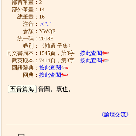
部首筆畫：2
部外筆畫：14
總筆畫：16
注音：
ㄨㄟˊ
倉頡：YWQE
统一碼：2018E
卷別：〈補遺 子集〉
同文書局本：1545頁，第3字
按此查閱
武英殿本：7414頁，第3字
按此查閱
國語辭典：
按此查閱
网典：
按此查閱
五音篇海
音圍。裹也。
《論壇交流》