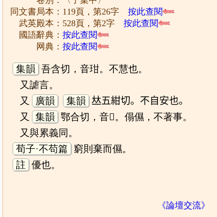
卷別：〈子集中〉
同文書局本：119頁，第26字
按此查閱
武英殿本：528頁，第2字
按此查閱
國語辭典：
按此查閱
网典：
按此查閱
集韻
吾含切，音玵。不慧也。
又謔言。
又
廣韻
集韻
𠀤五紺切。不自安也。
又
集韻
鄂合切，音𡀾。傝儑，不著事。
又與累義同。
荀子·不苟篇
窮則棄而儑。
註
優也。
《論壇交流》