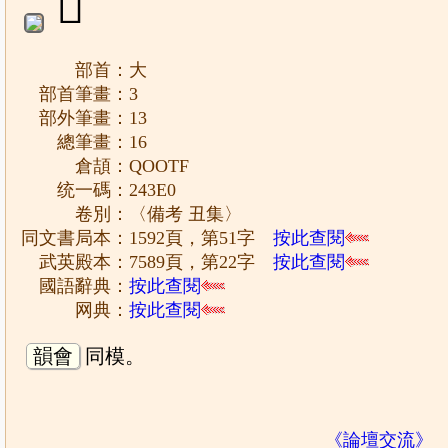
𤏠
部首：大
部首筆畫：3
部外筆畫：13
總筆畫：16
倉頡：QOOTF
统一碼：243E0
卷別：〈備考 丑集〉
同文書局本：1592頁，第51字
按此查閱
武英殿本：7589頁，第22字
按此查閱
國語辭典：
按此查閱
网典：
按此查閱
韻會
同模。
《論壇交流》