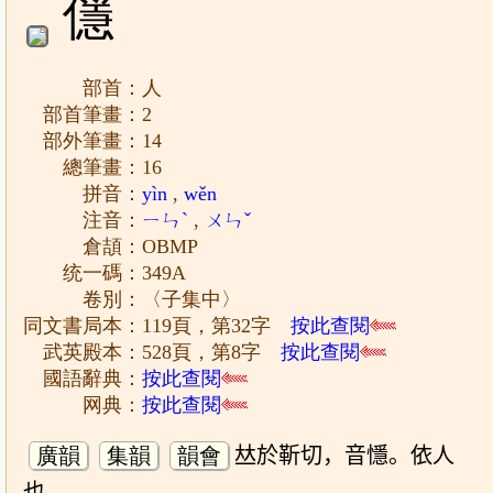
㒚
部首：人
部首筆畫：2
部外筆畫：14
總筆畫：16
拼音：
yìn
,
wěn
注音：
ㄧㄣˋ
,
ㄨㄣˇ
倉頡：OBMP
统一碼：349A
卷別：〈子集中〉
同文書局本：119頁，第32字
按此查閱
武英殿本：528頁，第8字
按此查閱
國語辭典：
按此查閱
网典：
按此查閱
廣韻
集韻
韻會
𠀤於靳切，音懚。依人
也。