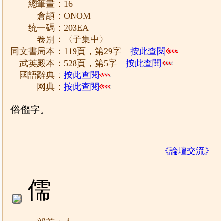
總筆畫：16
倉頡：ONOM
统一碼：203EA
卷別：〈子集中〉
同文書局本：119頁，第29字
按此查閱
武英殿本：528頁，第5字
按此查閱
國語辭典：
按此查閱
网典：
按此查閱
俗㒠字。
《論壇交流》
儒