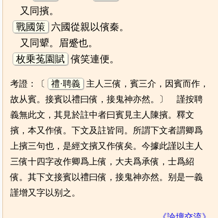
又同擯。
戰國策
六國從親以儐秦。
又同顰。眉蹙也。
枚乗菟園賦
儐笑連便。
考證：〔
禮·聘義
主人三儐，賓三介，因賓而作，
故从賓。接賓以禮曰儐，接鬼神亦然。〕 謹按聘
義無此文，其見於註中者曰賓見主人陳擯。釋文
擯，本又作儐。下文及註皆同。所謂下文者謂卿爲
上擯三句也，是經文擯又作儐矣。今據此謹以主人
三儐十四字改作卿爲上儐，大夫爲承儐，士爲紹
儐。其下文接賓以禮曰儐，接鬼神亦然。别是一義
謹增又字以别之。
《論壇交流》