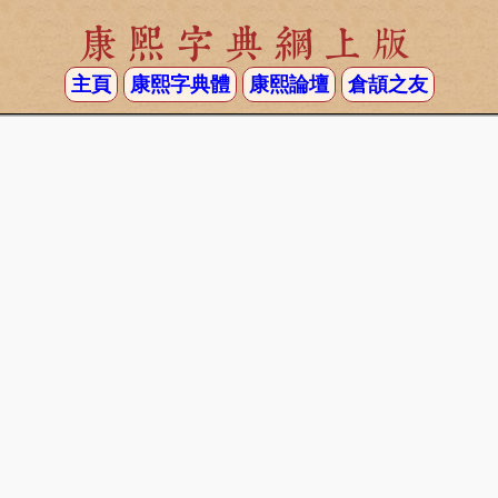
康熙字典網上版
主頁
康熙字典體
康熙論壇
倉頡之友