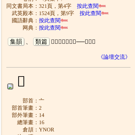
同文書局本：321頁，第4字
按此查閱
武英殿本：1524頁，第9字
按此查閱
國語辭典：
按此查閱
网典：
按此查閱
集韻
、
類篇
𡘋子計切，音霽──山名。
《論壇交流》
𠆋
部首：亠
部首筆畫：2
部外筆畫：14
總筆畫：16
倉頡：YNOR