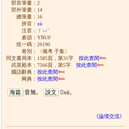
部首筆畫：2
部外筆畫：14
總筆畫：16
拼音：
xù
注音：
ㄒㄩˋ
倉頡：YBUF
统一碼：20190
卷別：〈備考 子集〉
同文書局本：1585頁，第31字
按此查閱
武英殿本：7566頁，第5字
按此查閱
國語辭典：
按此查閱
网典：
按此查閱
海篇
音旭。
說文
𣚏xū。
《論壇交流》