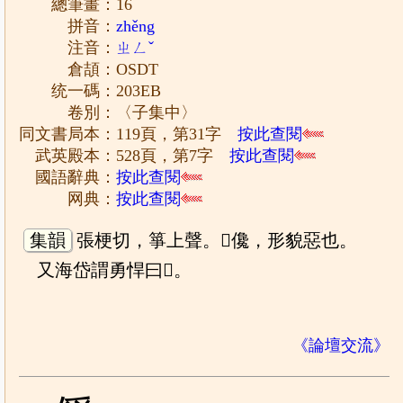
總筆畫：16
拼音：
zhěng
注音：
ㄓㄥˇ
倉頡：OSDT
统一碼：203EB
卷別：〈子集中〉
同文書局本：119頁，第31字
按此查閱
武英殿本：528頁，第7字
按此查閱
國語辭典：
按此查閱
网典：
按此查閱
集韻
張梗切，箏上聲。𠏫儳，形貌惡也。
又海岱謂勇悍曰𠏫。
《論壇交流》