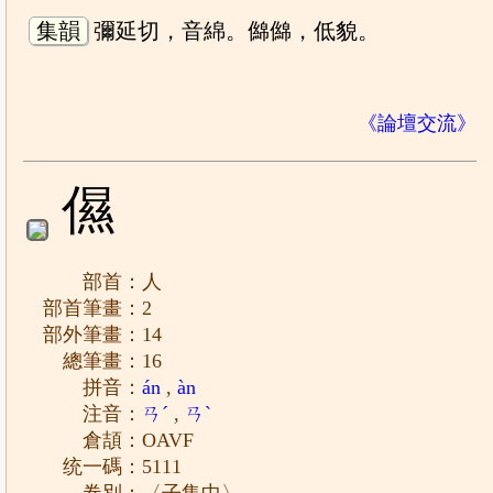
集韻
彌延切，音綿。㒙㒙，低貌。
《論壇交流》
儑
部首：人
部首筆畫：2
部外筆畫：14
總筆畫：16
拼音：
án
,
àn
注音：
ㄢˊ
,
ㄢˋ
倉頡：OAVF
统一碼：5111