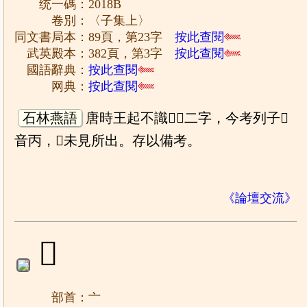
统一碼：2018B
卷別：〈子集上〉
同文書局本：89頁，第23字
按此查閱
武英殿本：382頁，第3字
按此查閱
國語辭典：
按此查閱
网典：
按此查閱
石林燕語
唐時王起不識𠆋𠱛二字，今考列子𠱛
音丙，𠆋未見所出。存以備考。
《論壇交流》
𠆐
部首：亠