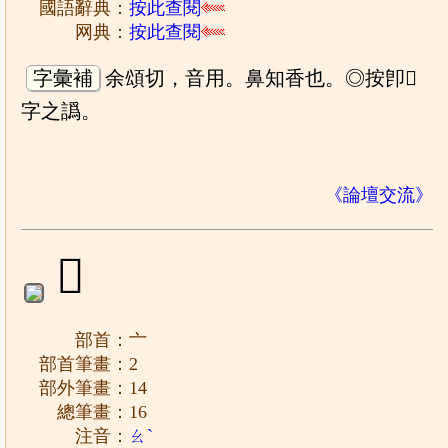
國語辭典：
按此查閱
网典：
按此查閱
字彙補
余頌切，音用。鼻知香也。◎按卽𦤘
字之譌。
《論壇交流》
𠆑
部首：亠
部首筆畫：2
部外筆畫：14
總筆畫：16
注音：
ㄠˋ