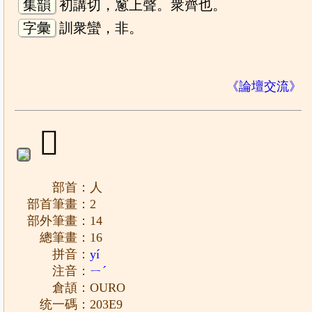
集韻
初講切，窻上聲。衆齊也。
字彙
訓衆蠻，非。
《論壇交流》
𠏩
部首：人
部首筆畫：2
部外筆畫：14
總筆畫：16
拼音：
yí
注音：
ㄧˊ
倉頡：OURO
统一碼：203E9