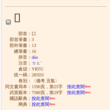
𨗓
部首：口
部首筆畫：3
部外筆畫：13
總筆畫：16
拼音：
dào
注音：
ㄉㄠˋ
倉頡：YRTU
统一碼：285D3
卷別：〈備考 丑集〉
同文書局本：1590頁，第25字
按此查閱
武英殿本：7580頁，第29字
按此查閱
國語辭典：
按此查閱
网典：
按此查閱