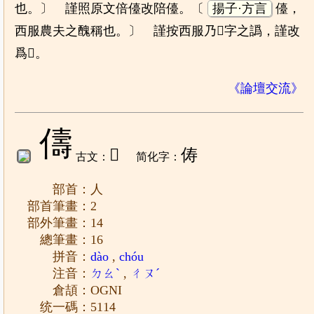
也。〕 謹照原文倍儓改陪儓。〔
揚子·方言
儓，
西服農夫之醜稱也。〕 謹按西服乃𧟱字之譌，謹改
爲𧟱。
《論壇交流》
儔
𠍻
俦
古文：
简化字：
部首：人
部首筆畫：2
部外筆畫：14
總筆畫：16
拼音：
dào
,
chóu
注音：
ㄉㄠˋ
,
ㄔㄡˊ
倉頡：OGNI
统一碼：5114