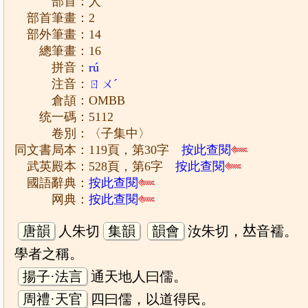
部首：人
部首筆畫：2
部外筆畫：14
總筆畫：16
拼音：
rú
注音：
ㄖㄨˊ
倉頡：OMBB
统一碼：5112
卷別：〈子集中〉
同文書局本：119頁，第30字
按此查閱
武英殿本：528頁，第6字
按此查閱
國語辭典：
按此查閱
网典：
按此查閱
唐韻
人朱切
集韻
韻會
汝朱切，𠀤音襦。
學者之稱。
揚子·法言
通天地人曰儒。
周禮·天官
四曰儒，以道得民。