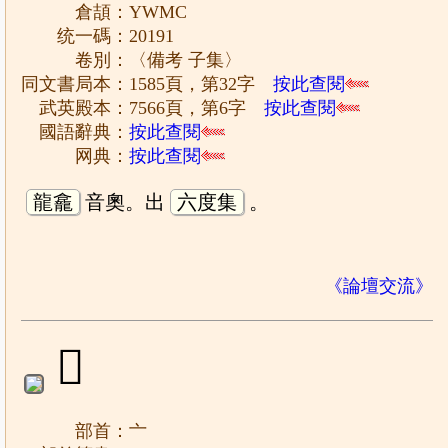
倉頡：YWMC
统一碼：20191
卷別：〈備考 子集〉
同文書局本：1585頁，第32字
按此查閱
武英殿本：7566頁，第6字
按此查閱
國語辭典：
按此查閱
网典：
按此查閱
龍龕
音奧。出
六度集
。
《論壇交流》
𠆎
部首：亠