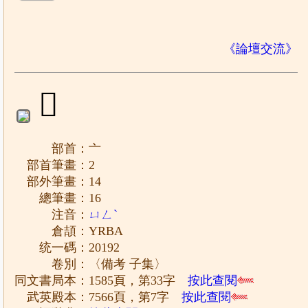
《論壇交流》
𠆒
部首：亠
部首筆畫：2
部外筆畫：14
總筆畫：16
注音：
ㄩㄥˋ
倉頡：YRBA
统一碼：20192
卷別：〈備考 子集〉
同文書局本：1585頁，第33字
按此查閱
武英殿本：7566頁，第7字
按此查閱