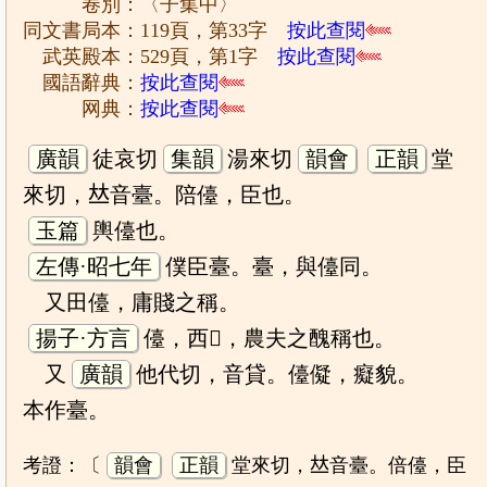
卷別：〈子集中〉
同文書局本：119頁，第33字
按此查閱
武英殿本：529頁，第1字
按此查閱
國語辭典：
按此查閱
网典：
按此查閱
廣韻
徒哀切
集韻
湯來切
韻會
正韻
堂
來切，𠀤音臺。陪儓，臣也。
玉篇
輿儓也。
左傳·昭七年
僕臣臺。臺，與儓同。
又田儓，庸賤之稱。
揚子·方言
儓，西𧟱，農夫之醜稱也。
又
廣韻
他代切，音貸。儓儗，癡貌。
本作臺。
考證：〔
韻會
正韻
堂來切，𠀤音臺。倍儓，臣