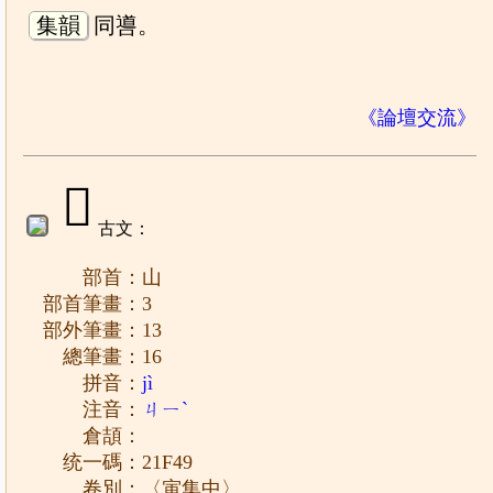
集韻
同噵。
《論壇交流》
𡽉
古文：
部首：山
部首筆畫：3
部外筆畫：13
總筆畫：16
拼音：
jì
注音：
ㄐㄧˋ
倉頡：
统一碼：21F49
卷別：〈寅集中〉