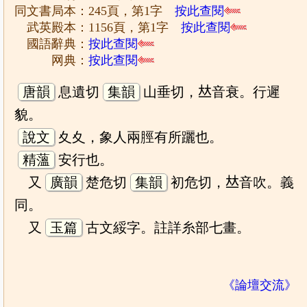
同文書局本：245頁，第1字
按此查閱
武英殿本：1156頁，第1字
按此查閱
國語辭典：
按此查閱
网典：
按此查閱
唐韻
息遺切
集韻
山垂切，𠀤音衰。行遲
貌。
說文
夊夊，象人兩脛有所躧也。
精薀
安行也。
又
廣韻
楚危切
集韻
初危切，𠀤音吹。義
同。
又
玉篇
古文綏字。註詳糸部七畫。
《論壇交流》