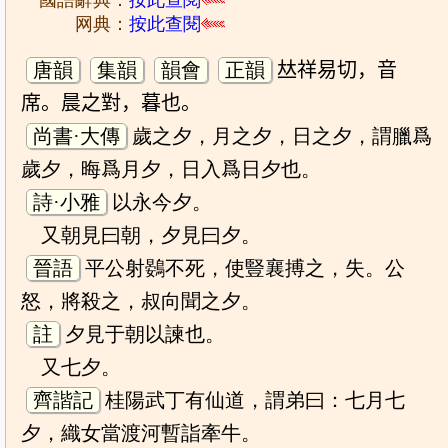
國語辭典：
按此查閱
网典：
按此查閱
唐韻
集韻
韻會
正韻
𠀤祥易切，音
席。晨之對，暮也。
尚書·大傳
歲之夕，月之夕，日之夕，謂臘爲
歲夕，晦爲月夕，日入爲日夕也。
詩·小雅
以永今夕。
又朝見曰朝，夕見曰夕。
晉語
平公射鷃不死，使豎襄搏之，失。公
怒，將殺之，叔向聞之夕。
註
夕見于朝以諫也。
又七夕。
齊諧記
桂陽武丁有仙道，謂弟曰：七月七
夕，織女當渡河暫詣牽牛。