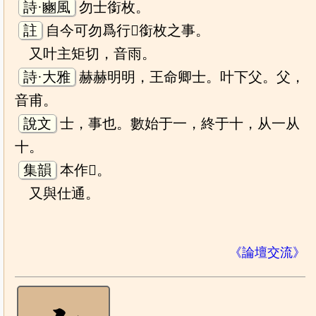
詩·豳風
勿士銜枚。
註
自今可勿爲行𨻰銜枚之事。
又叶主矩切，音雨。
詩·大雅
赫赫明明，王命卿士。叶下父。父，
音甫。
說文
士，事也。數始于一，終于十，从一从
十。
集韻
本作𣎶。
又與仕通。
《論壇交流》