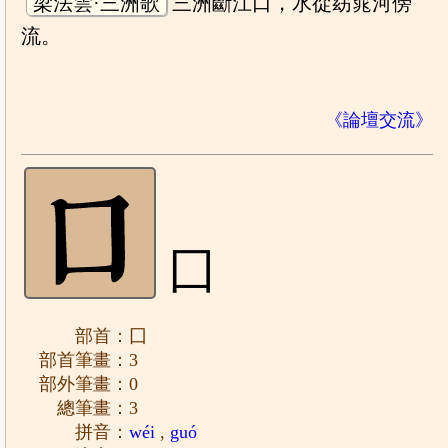
梁法雲·三洲歌
三洲斷江口，水從窈窕河傍
流。
《論壇交流》
囗
部首：囗
部首筆畫：3
部外筆畫：0
總筆畫：3
拼音：
wéi
,
guó