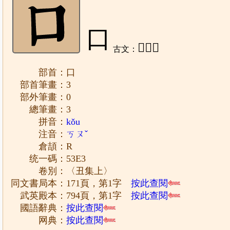
口
𠮚、𠙵
古文：
部首：口
部首筆畫：3
部外筆畫：0
總筆畫：3
拼音：
kǒu
注音：
ㄎㄡˇ
倉頡：R
统一碼：53E3
卷別：〈丑集上〉
同文書局本：171頁，第1字
按此查閱
武英殿本：794頁，第1字
按此查閱
國語辭典：
按此查閱
网典：
按此查閱