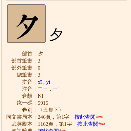
夕
部首：夕
部首筆畫：3
部外筆畫：0
總筆畫：3
拼音：
xī
,
yì
注音：
ㄒㄧ
,
ㄧˋ
倉頡：NI
统一碼：5915
卷別：〈丑集下〉
同文書局本：246頁，第1字
按此查閱
武英殿本：1162頁，第1字
按此查閱