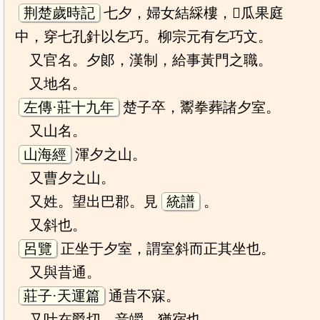
荆楚歲時記
七夕，婦女結綵樓，𨻰瓜果庭
中，穿七孔針以乞巧。柳宗元有乞巧文。
又官名。夕郞，漢制，給事黃門之職。
又地名。
左傳·莊十九年
楚子卒，鬻拳葬諸夕室。
又山名。
山海經
渾夕之山。
又曹夕之山。
又姓。望出巴郡。見
統譜
。
又斜也。
呂覽
正坐于夕室，謂室斜而正其坐也。
又與昔通。
莊子·天運篇
通昔不寐。
又叶在爵切，音皭。猶宿也。