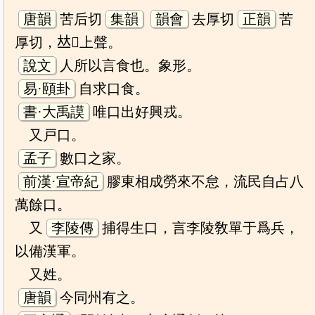
唐韻
苦后切
集韻
韻會
去厚切
正韻
苦
厚切，𠀤𡨥上聲。
說文
人所以言食也。象形。
易·頤卦
自求口食。
書·大禹謨
唯口出好興戎。
又戸口。
孟子
數口之家。
前漢·宣帝紀
膠東相成勞來不怠，流民自占八
萬餘口。
又
李陵傳
捕得生口，言李陵敎單于爲兵，
以備漢軍。
又姓。
唐韻
今同州有之。