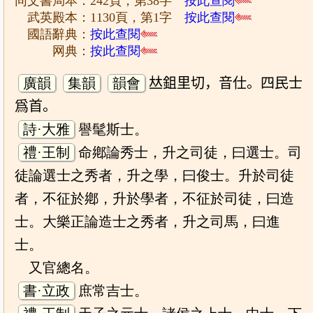
同文書局本：242頁，第38字
按此查閱
武英殿本：1130頁，第1字
按此查閱
國語辭典：
按此查閱
网典：
按此查閱
廣韻
集韻
韻會
𠀤鉏里切，音仕。四民士
爲首。
詩·大雅
譽髦斯士。
禮·王制
命鄕論秀士，升之司徒，曰選士。司
徒論選士之秀者，升之學，曰俊士。升於司徒
者，不征於鄕，升於學者，不征於司徒，曰造
士。大樂正論造士之秀者，升之司馬，曰進
士。
又官總名。
書·立政
庶常吉士。