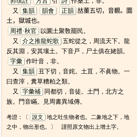
郭璞註
方言
引
詩
作桑土，非。
又
集韻
韻會
正韻
𠀤董五切，音覩。圜
土，獄城也。
周禮·秋官
以圜土聚敎罷民。
又
介之推龍蛇歌
五蛇從之，周流天下。龍
反其淵，安其壤土。下音戸，尸土俱在姥韻。
字彙
作叶音，非。
又
集韻
丑下切，音姹。土苴，不眞物。一
曰查滓，糞草糟粕之類。
又
字彙補
同都切，音徒。土門，北方之
族。門音瞞。見周書異域傳。
考證：〔
說文
地之吐生物者也。二象地之下，地
之中，物出形也。〕 謹照原文物出上增土字。