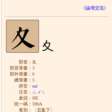
《論壇交流》
夊
部首：夊
部首筆畫：3
部外筆畫：0
總筆畫：3
拼音：
suī
注音：
ㄙㄨㄟ
倉頡：HE
统一碼：590A
卷別：〈丑集下〉