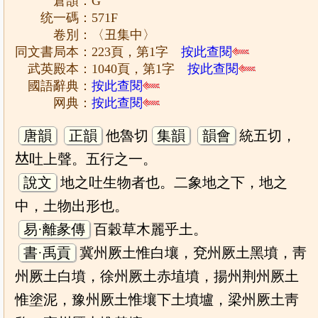
倉頡：G
统一碼：571F
卷別：〈丑集中〉
同文書局本：223頁，第1字
按此查閱
武英殿本：1040頁，第1字
按此查閱
國語辭典：
按此查閱
网典：
按此查閱
唐韻
正韻
他魯切
集韻
韻會
統五切，
𠀤吐上聲。五行之一。
說文
地之吐生物者也。二象地之下，地之
中，土物出形也。
易·離彖傳
百穀草木麗乎土。
書·禹貢
冀州厥土惟白壤，兗州厥土黑墳，靑
州厥土白墳，徐州厥土赤埴墳，揚州荆州厥土
惟塗泥，豫州厥土惟壤下土墳壚，梁州厥土靑