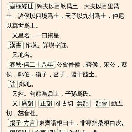
皇極經世
獨夫以百畝爲土，大夫以百里爲
土，諸侯以四境爲土，天子以九州爲土，仲尼
以萬世爲土。
又星名，一曰鎮星。
漢書
作塡。詳塡字註。
又地名。
春秋·僖二十八年
公會晉侯，齊侯，宋公，蔡
侯，鄭伯，衞子，莒子，盟于踐土。
註
鄭地。
又姓。句龍爲后土，子孫爲氏。
又
廣韻
正韻
徒古切
集韻
韻會
動五
切，𠀤音杜。
揚子·方言
東齊謂根曰土，非專指桑根白皮。