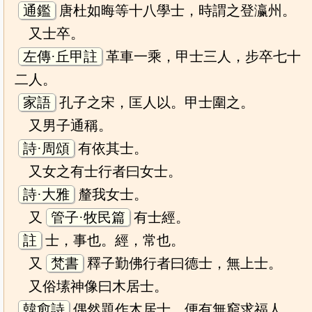
通鑑
唐杜如晦等十八學士，時謂之登瀛州。
又士卒。
左傳·丘甲註
革車一乘，甲士三人，步卒七十
二人。
家語
孔子之宋，匡人以。甲士圍之。
又男子通稱。
詩·周頌
有依其士。
又女之有士行者曰女士。
詩·大雅
釐我女士。
又
管子·牧民篇
有士經。
註
士，事也。經，常也。
又
梵書
釋子勤佛行者曰德士，無上士。
又俗塐神像曰木居士。
韓愈詩
偶然題作木居士，便有無窮求福人。