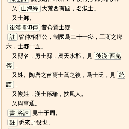
又
山海經
大荒西有國，名淑士。
又士鄕。
後漢·鄭𤣥傳
昔齊置士鄕。
註
管仲相桓公，制國爲二十一鄕，工商之鄕
六，士鄕十五。
又縣名，勇士縣，屬天水郡，見
後漢·西羌
傳
。
又姓。陶唐之苗裔士蔿之後，爲士氏，見
統
譜
。
又複姓，漢士孫瑞，扶風人。
又與事通。
書·洛誥
見士于周。
註
悉來赴役也。