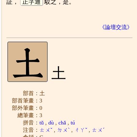
証，
正字通
駁之，是。
《論壇交流》
土
部首：土
部首筆畫：3
部外筆畫：0
總筆畫：3
拼音：
tǔ
,
dù
,
chǎ
,
tú
注音：
ㄊㄨˇ
,
ㄉㄨˋ
,
ㄔㄚˇ
,
ㄊㄨˊ