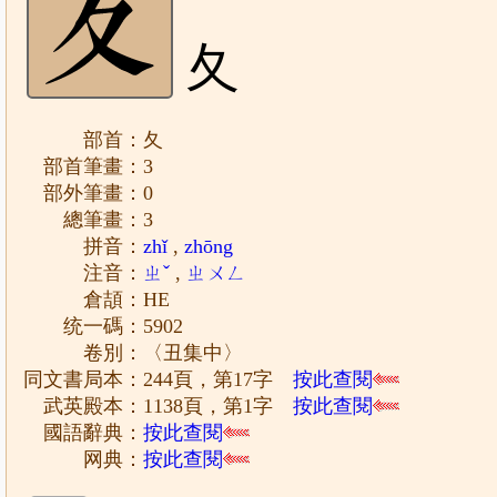
夂
部首：夂
部首筆畫：3
部外筆畫：0
總筆畫：3
拼音：
zhǐ
,
zhōng
注音：
ㄓˇ
,
ㄓㄨㄥ
倉頡：HE
统一碼：5902
卷別：〈丑集中〉
同文書局本：244頁，第17字
按此查閱
武英殿本：1138頁，第1字
按此查閱
國語辭典：
按此查閱
网典：
按此查閱