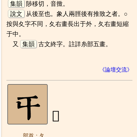
集韻
陟移切，音㨖。
說文
从後至也。象人兩脛後有推致之者。○
按與夊字不同，夊右畫長出于外，夂右畫短縮
于中。
又
集韻
古文終字。註詳糸部五畫。
《論壇交流》
𡕒
部首：夂