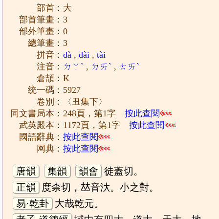
部首：大
部首筆畫：3
部外筆畫：0
總筆畫：3
拼音：
dà
,
dài
,
tài
注音：
ㄉㄚˋ
,
ㄉㄞˋ
,
ㄊㄞˋ
倉頡：K
统一碼：5927
卷別：〈丑集下〉
同文書局本：248頁，第1字
按此查閱
武英殿本：1172頁，第1字
按此查閱
國語辭典：
按此查閱
网典：
按此查閱
唐韻
集韻
韻會
徒蓋切。
正韻
度柰切，𠀤音汏。小之對。
易·乾卦
大哉乾元。