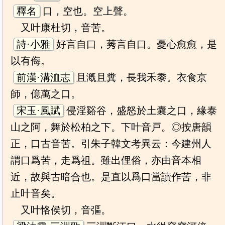
釋名
口，空也。空上聲。
又叶康杜切，音苦。
詩·小雅
好言自口，莠言自口。憂心愈愈，是
以有侮。
前漢·溝洫志
且漑且糞，長我禾黍。衣食京
師，億萬之口。
宋玉·風賦
侵淫谿谷，盛怒於土囊之口，緣泰
山之阿，舞於松柏之下。下叶音戸。◎按唐韻
正，口古音苦。引朱子韓文考異云：今建州人
謂口爲苦，走爲祖。雖出俚俗，亦由音本相
近，故與古暗合也。是直以爲口當讀作苦，非
止叶音矣。
又叶恪侯切，音彄。