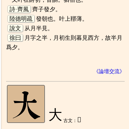
詩·齊風
齊子發夕。
陸德明疏
發朝也。叶上鞹薄。
說文
从月半見。
徐曰
月字之半，月初生則暮見西方，故半月
爲夕。
《論壇交流》
大
𠘲
古文：