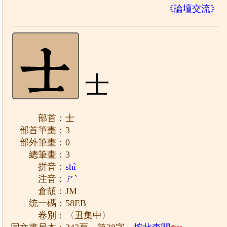
《論壇交流》
士
部首：士
部首筆畫：3
部外筆畫：0
總筆畫：3
拼音：
shì
注音：
ㄕˋ
倉頡：JM
统一碼：58EB
卷別：〈丑集中〉