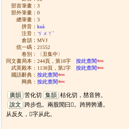
部首筆畫：3
部外筆畫：0
總筆畫：3
拼音：
kuà
注音：
ㄎㄨㄚˋ
倉頡：MVJ
统一碼：21552
卷別：〈丑集中〉
同文書局本：244頁，第18字
按此查閱
武英殿本：1138頁，第2字
按此查閱
國語辭典：
按此查閱
网典：
按此查閱
廣韻
苦化切
集韻
枯化切，𠀤音胯。
說文
跨步也。兩股閒曰𡕒。跨胯骻通。
从反夂，𩰫字从此。