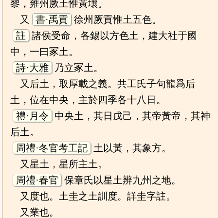
黎，雍州厥土惟黃壤。
又
書·禹貢
徐州厥貢惟土五色。
註
諸侯受命，各錫以方色土，建大社于國
中，一曰冢土。
詩·大雅
乃立冢土。
又后土，取厚載之義。共工氏子句龍爲后
土，位在中央，主於四季各十八日。
禮·月令
中央土，其日戊己，其帝黃帝，其神
后土。
周禮·冬官考工記
土以黃，其象方。
又星土，星所主土。
周禮·春官
保章氏以星土辨九州之地。
又度也。土圭之土訓度。詳圭字註。
又業也。