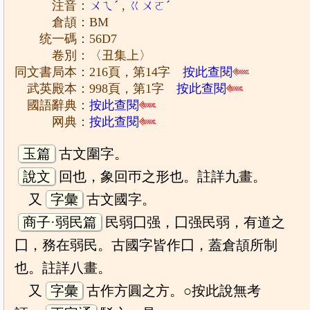
注音：
ㄨㄟˊ
,
ㄍㄨㄛˊ
倉頡：BM
统一碼：56D7
卷別：〈丑集上〉
同文書局本：216頁，第14字
按此查閱
武英殿本：998頁，第1字
按此查閱
國語辭典：
按此查閱
网典：
按此查閱
玉篇
古文圍字。
說文
回也，象回帀之形也。註詳九畫。
又
字彙
古文國字。
商子·弱民篇
民弱囗强，囗强民弱，有道之
囗，務在弱民。古國字皆作囗，蓋倉頡所制
也。註詳八畫。
又
字彙
古作方圓之方。○按此說無考