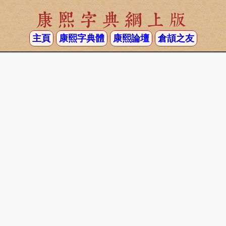
康熙字典網上版
主頁
康熙字典體
康熙論壇
倉頡之友