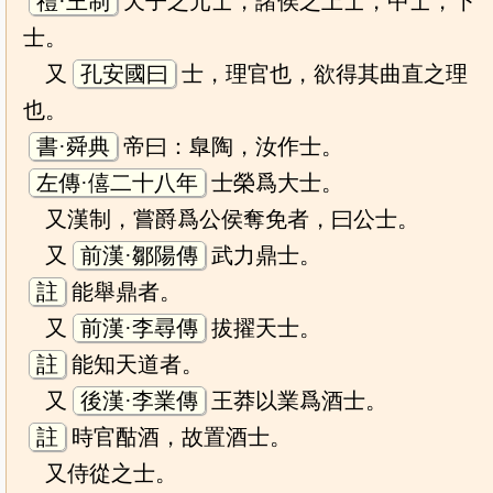
禮·王制
天子之元士，諸侯之上士，中士，下
士。
又
孔安國曰
士，理官也，欲得其曲直之理
也。
書·舜典
帝曰：臯陶，汝作士。
左傳·僖二十八年
士榮爲大士。
又漢制，嘗爵爲公侯奪免者，曰公士。
又
前漢·鄒陽傳
武力鼎士。
註
能舉鼎者。
又
前漢·李尋傳
拔擢天士。
註
能知天道者。
又
後漢·李業傳
王莽以業爲酒士。
註
時官酤酒，故置酒士。
又侍從之士。