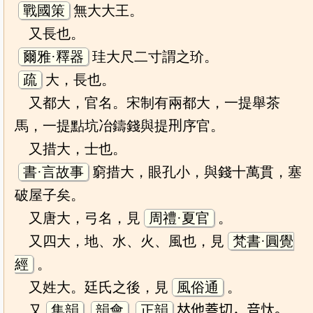
戰國策
無大大王。
又長也。
爾雅·釋器
珪大尺二寸謂之玠。
疏
大，長也。
又都大，官名。宋制有兩都大，一提舉茶
馬，一提點坑冶鑄錢與提𠛬序官。
又措大，士也。
書·言故事
窮措大，眼孔小，與錢十萬貫，塞
破屋子矣。
又唐大，弓名，見
周禮·夏官
。
又四大，地、水、火、風也，見
梵書·圓覺
經
。
又姓大。廷氏之後，見
風俗通
。
又
集韻
韻會
正韻
𠀤他蓋切，音忲。