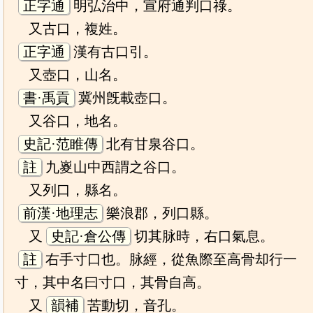
正字通
明弘治中，宣府通判口祿。
又古口，複姓。
正字通
漢有古口引。
又壺口，山名。
書·禹貢
冀州旣載壺口。
又谷口，地名。
史記·范睢傳
北有甘泉谷口。
註
九嵏山中西謂之谷口。
又列口，縣名。
前漢·地理志
樂浪郡，列口縣。
又
史記·倉公傳
切其脉時，右口氣息。
註
右手寸口也。脉經，從魚際至高骨却行一
寸，其中名曰寸口，其骨自高。
又
韻補
苦動切，音孔。