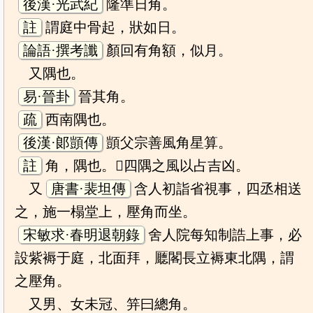
後漢·光武紀
隆準日角。
註
謂庭中骨起，狀如日。
論語·撰考讖
顏回有角額，似月。
又隅也。
易·晉卦
晉其角。
疏
西南隅也。
後漢·郞顗傳
顗父宗善風角星算。
註
角，隅也。𠋫四隅之風以占吉凶。
又
唐書·裴坦傳
含人初詣省視事，四丞相送
之，施一榻堂上，壓角而坐。
宋敏求·春明退朝錄
舍人院每知制誥上事，必
設紫褥于庭，北面拜，㕔閣長立褥東北隅，謂
之壓角。
又男、女未冠、笄曰總角。