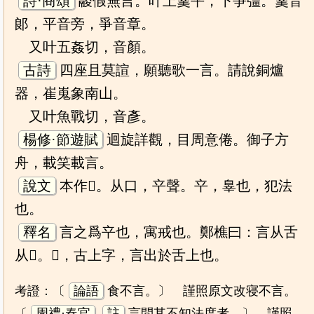
詩·商頌
鬷假無言。叶上羹平，下爭彊。羹音
郞，平音旁，爭音章。
又叶五姦切，音顏。
古詩
四座且莫諠，願聽歌一言。請說銅爐
器，崔嵬象南山。
又叶魚戰切，音彥。
楊修·節遊賦
迴旋詳觀，目周意倦。御子方
舟，載笑載言。
說文
本作𠱫。从口，䇂聲。䇂，辠也，犯法
也。
釋名
言之爲䇂也，寓戒也。鄭樵曰：言从舌
从𠄞。𠄞，古上字，言出於舌上也。
考證：〔
論語
食不言。〕 謹照原文改寝不言。
〔
周禮·春官
註
言問其不知法度者。〕 謹照