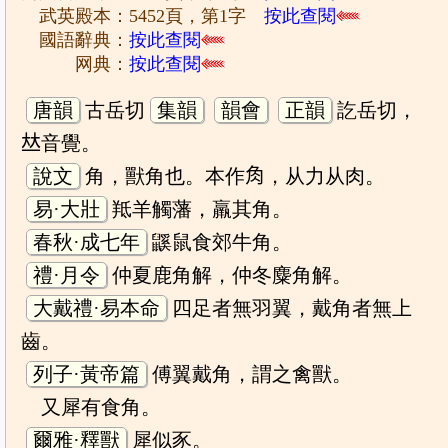
武英殿本：5452頁，第1字
按此查閱
國語辭典：
按此查閱
网典：
按此查閱
唐韻
古岳切
集韻
韻會
正韻
訖岳切，
𠀤音覺。
說文
角，獸角也。本作𧢲，从力从肉。
易·大壯
羝羊觸藩，羸其角。
春秋·成七年
鼷鼠食郊牛角。
禮·月令
仲夏鹿角解，仲冬麋角解。
大戴禮·易本命
四足者無羽翼，戴角者無上
齒。
列子·黃帝篇
傅翼戴角，謂之禽獸。
又犀有食角。
爾雅·釋獸
犀似豕。