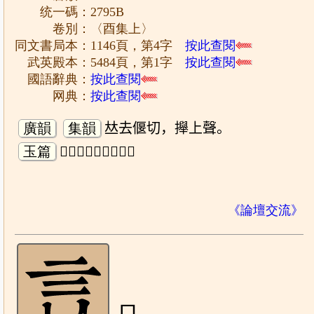
统一碼：2795B
卷別：〈酉集上〉
同文書局本：1146頁，第4字
按此查閱
武英殿本：5484頁，第1字
按此查閱
國語辭典：
按此查閱
网典：
按此查閱
廣韻
集韻
𠀤去偃切，攑上聲。
玉篇
𧥛𧥜，脣急貌。𧥜。
《論壇交流》