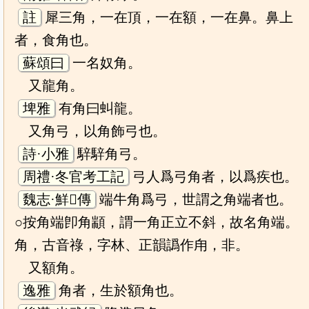
註
犀三角，一在頂，一在額，一在鼻。鼻上
者，食角也。
蘇頌曰
一名奴角。
又龍角。
埤雅
有角曰虯龍。
又角弓，以角飾弓也。
詩·小雅
騂騂角弓。
周禮·冬官考工記
弓人爲弓角者，以爲疾也。
魏志·鮮𤰞傳
端牛角爲弓，世謂之角端者也。
○按角端卽角顓，謂一角正立不斜，故名角端。
角，古音祿，字林、正韻譌作甪，非。
又額角。
逸雅
角者，生於額角也。