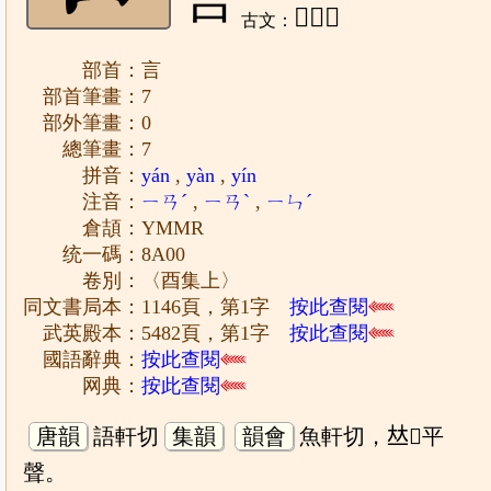
𢍗、𢍬
古文：
部首：言
部首筆畫：7
部外筆畫：0
總筆畫：7
拼音：
yán
,
yàn
,
yín
注音：
ㄧㄢˊ
,
ㄧㄢˋ
,
ㄧㄣˊ
倉頡：YMMR
统一碼：8A00
卷別：〈酉集上〉
同文書局本：1146頁，第1字
按此查閱
武英殿本：5482頁，第1字
按此查閱
國語辭典：
按此查閱
网典：
按此查閱
唐韻
語軒切
集韻
韻會
魚軒切，𠀤𤬝平
聲。