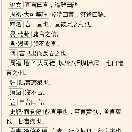
說文
直言曰言，論難曰語。
周禮·大司樂註
發端曰言，答述曰語。
釋名
言，宣也。宣彼此之意也。
易·乾卦
庸言之信。
書·湯誓
朕不食言。
傳
言已出而反吞之也。
周禮·地官·大司徒
以鄕八𠛬糾萬民，七曰造
言之𠛬。
註
譌言惑衆也。
論語
寢不言。
註
自言曰言。
史記·商君傳
貌言華也，至言實也，苦言藥
也，甘言疾也。
唐書·徐伯彥傳
言者，德之柄也，行之主也，