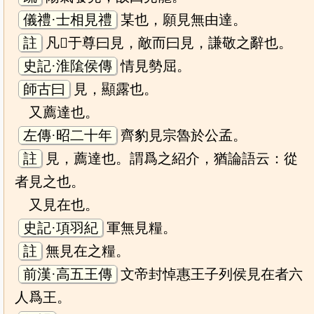
儀禮·士相見禮
某也，願見無由達。
註
凡𤰞于尊曰見，敵而曰見，謙敬之辭也。
史記·淮隂侯傳
情見勢屈。
師古曰
見，顯露也。
又薦達也。
左傳·昭二十年
齊豹見宗魯於公孟。
註
見，薦達也。謂爲之紹介，猶論語云：從
者見之也。
又見在也。
史記·項羽紀
軍無見糧。
註
無見在之糧。
前漢·高五王傳
文帝封悼惠王子列侯見在者六
人爲王。