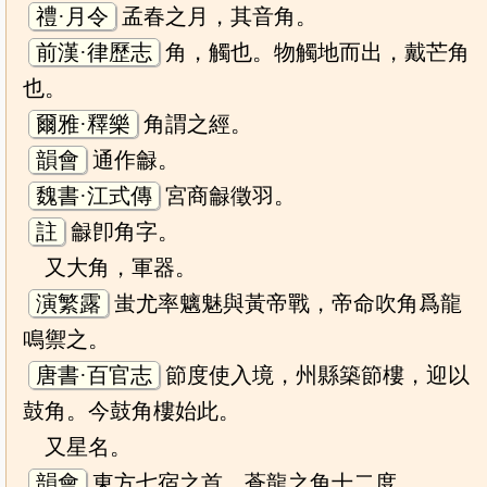
禮·月令
孟春之月，其音角。
前漢·律歷志
角，觸也。物觸地而出，戴芒角
也。
爾雅·釋樂
角謂之經。
韻會
通作龣。
魏書·江式傳
宮商龣徵羽。
註
龣卽角字。
又大角，軍器。
演繁露
蚩尤率魑魅與黃帝戰，帝命吹角爲龍
鳴禦之。
唐書·百官志
節度使入境，州縣築節樓，迎以
鼓角。今鼓角樓始此。
又星名。
韻會
東方七宿之首，蒼龍之角十二度。