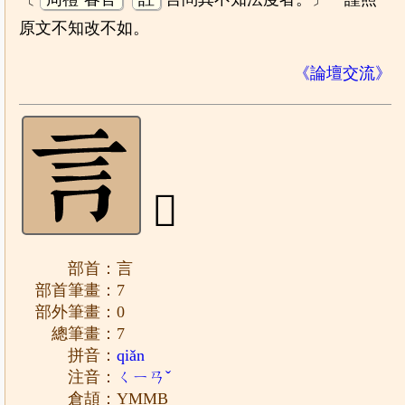
原文不知改不如。
《論壇交流》
𧥛
部首：言
部首筆畫：7
部外筆畫：0
總筆畫：7
拼音：
qiǎn
注音：
ㄑㄧㄢˇ
倉頡：YMMB