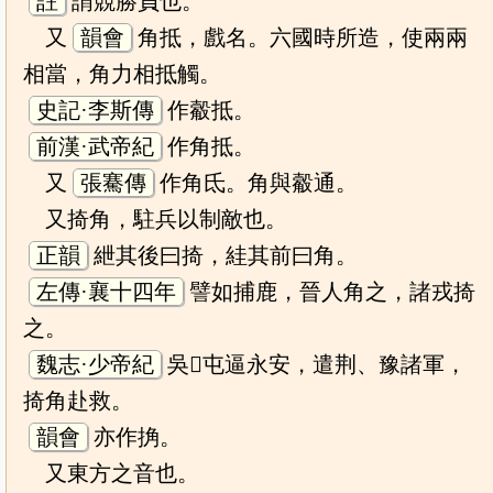
註
謂競勝負也。
又
韻會
角抵，戲名。六國時所造，使兩兩
相當，角力相抵觸。
史記·李斯傳
作觳抵。
前漢·武帝紀
作角抵。
又
張騫傳
作角氐。角與觳通。
又掎角，駐兵以制敵也。
正韻
紲其後曰掎，絓其前曰角。
左傳·襄十四年
譬如捕鹿，晉人角之，諸戎掎
之。
魏志·少帝紀
吳𡨥屯逼永安，遣荆、豫諸軍，
掎角赴救。
韻會
亦作捔。
又東方之音也。