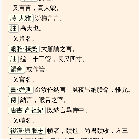
又言言，高大貌。
詩·大雅
崇墉言言。
註
高大也。
又簫名。
爾雅·釋樂
大簫謂之言。
註
編二十三管，長尺四寸。
韻會
或作䇾。
又官名。
書·舜典
命汝作納言，夙夜出納朕命，惟允。
傳
納言，喉舌之官。
唐書·高祖紀
攺納言爲侍中。
又幘名。
後漢·輿服志
幘者，賾也。尚書賾收，方三