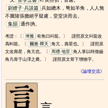
又
音學五書
叶良拒切，音慮。
尉繚子·兵談篇
兵如總木，弩如羊角，人人無
不騰陵張膽絕乎疑慮，堂堂決而去。
集韻
通作捔。
考證：〔
埤雅
有角曰叫龍。〕 謹照原文叫龍改
爲虯龍。〔
爾雅·釋天
角亢，壽星也。〕 謹照原
文改壽星，角亢也。〔
周禮·地官
角人掌以時徵齒
角凡骨于山澤之農。〕 謹照原文骨下增物字。
《論壇交流》
言