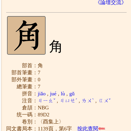
《論壇交流》
角
部首：角
部首筆畫：7
部外筆畫：0
總筆畫：7
拼音：
jiǎo
,
jué
,
lù
,
gǔ
注音：
ㄐㄧㄠˇ
,
ㄐㄩㄝˊ
,
ㄌㄨˋ
,
ㄍㄨˇ
倉頡：NBG
统一碼：89D2
卷別：〈酉集上〉
同文書局本：1139頁，第6字
按此查閱