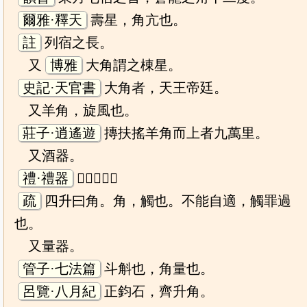
爾雅·釋天
壽星，角亢也。
註
列宿之長。
又
博雅
大角謂之棟星。
史記·天官書
大角者，天王帝廷。
又羊角，旋風也。
莊子·逍遙遊
摶扶搖羊角而上者九萬里。
又酒器。
禮·禮器
𤰞者舉角。
疏
四升曰角。角，觸也。不能自適，觸罪過
也。
又量器。
管子·七法篇
斗斛也，角量也。
呂覽·八月紀
正鈞石，齊升角。