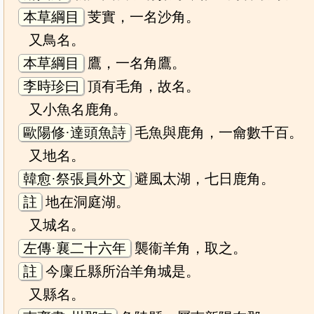
本草綱目
芰實，一名沙角。
又鳥名。
本草綱目
鷹，一名角鷹。
李時珍曰
頂有毛角，故名。
又小魚名鹿角。
歐陽修·達頭魚詩
毛魚與鹿角，一龠數千百。
又地名。
韓愈·祭張員外文
避風太湖，七日鹿角。
註
地在洞庭湖。
又城名。
左傳·襄二十六年
襲衞羊角，取之。
註
今廩丘縣所治羊角城是。
又縣名。