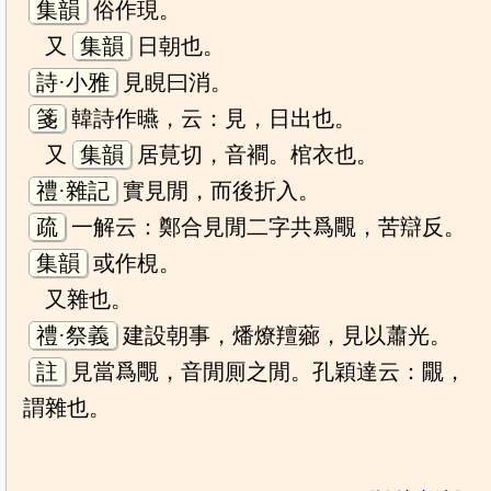
集韻
俗作現。
又
集韻
日朝也。
詩·小雅
見睍曰消。
箋
韓詩作曣，云：見，日出也。
又
集韻
居莧切，音襇。棺衣也。
禮·雜記
實見閒，而後折入。
疏
一解云：鄭合見閒二字共爲覸，苦辯反。
集韻
或作梘。
又雜也。
禮·祭義
建設朝事，燔燎羶薌，見以蕭光。
註
見當爲覸，音閒厠之閒。孔穎達云：覵，
謂雜也。