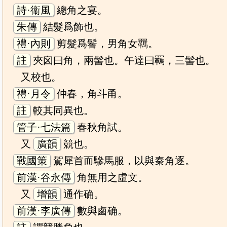
詩·衞風
總角之宴。
朱傳
結髮爲飾也。
禮·內則
剪髮爲鬌，男角女羈。
註
夾囟曰角，兩髻也。午達曰羈，三髻也。
又校也。
禮·月令
仲春，角斗甬。
註
較其同異也。
管子·七法篇
春秋角試。
又
廣韻
競也。
戰國策
駕犀首而驂馬服，以與秦角逐。
前漢·谷永傳
角無用之虛文。
又
增韻
通作确。
前漢·李廣傳
數與鹵确。