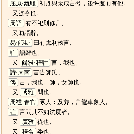
屈原·離騷
初旣與余成言兮，後悔遁而有他。
又號令也。
周語
有不祀則修言。
又助語辭。
易·師卦
田有禽利執言。
註
語辭也。
又
爾雅·釋詁
言，我也。
詩·周南
言告師氏。
傳
言，我也。師，女師也。
又
博雅
問也。
周禮·春官
冢人：及葬，言鸞車象人。
註
言問其不如法度者。
又
廣雅
從也。
又
釋名
委也。