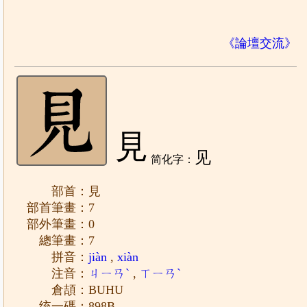
《論壇交流》
見
见
简化字：
部首：見
部首筆畫：7
部外筆畫：0
總筆畫：7
拼音：
jiàn
,
xiàn
注音：
ㄐㄧㄢˋ
,
ㄒㄧㄢˋ
倉頡：BUHU
统一碼：898B