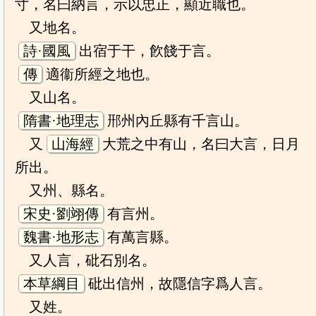
寸，名曰納言，示以忠正，顯近職也。
又地名。
詩·國風
出宿于干，飮餞于言。
傳
適衞所經之地也。
又山名。
隋書·地理志
郉州內丘縣有千言山。
又
山海經
大荒之中有山，名曰大言，日月
所出。
又州、縣名。
宋史·劉翊傳
有言州。
魏書·地形志
有萬言縣。
又人言，砒石別名。
本草綱目
砒出信州，故隱信字爲人言。
又姓。