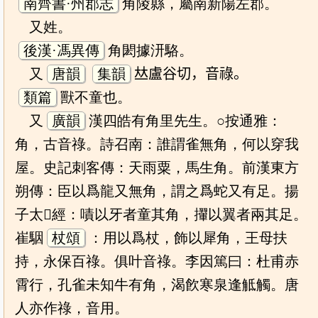
南齊書·州郡志
角陵縣，屬南新陽左郡。
又姓。
後漢·馮異傳
角閎據汧駱。
又
唐韻
集韻
𠀤盧谷切，音祿。
類篇
獸不童也。
又
廣韻
漢四皓有角里先生。○按通雅：
角，古音祿。詩召南：誰謂雀無角，何以穿我
屋。史記刺客傳：天雨粟，馬生角。前漢東方
朔傳：臣以爲龍又無角，謂之爲蛇又有足。揚
子太𤣥經：嘖以牙者童其角，㩣以翼者兩其足。
崔駰
杖頌
：用以爲杖，飾以犀角，王母扶
持，永保百祿。俱叶音祿。李因篤曰：杜甫赤
霄行，孔雀未知牛有角，渴飮寒泉逢觝觸。唐
人亦作祿，音用。