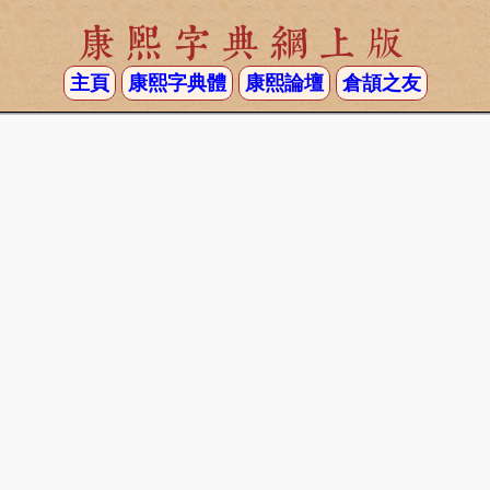
康熙字典網上版
主頁
康熙字典體
康熙論壇
倉頡之友