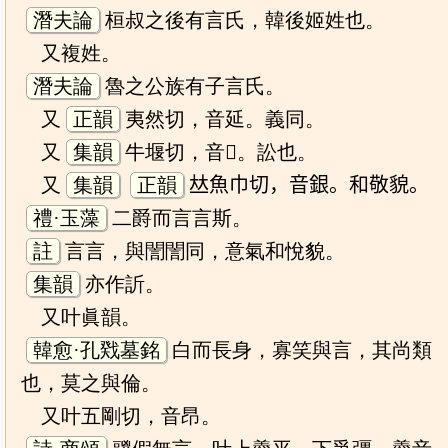
潛夫論
桓叔之後有言氏，韓後姬姓也。
又複姓。
潛夫論
魯之公族有子言氏。
又
正韻
夷然切，音延。義同。
又
集韻
牛堰切，音𤬝。訟也。
又
集韻
正韻
𠀤魚巾切，音銀。和敬貌。
禮·玉藻
二爵而言言斯。
註
言言，與誾誾同，意氣和悅貌。
集韻
亦作訢。
又叶眞韻。
韓愈·孔戣墓銘
白而長身，寡笑與言，其尚類
也，莫之與倫。
又叶五剛切，音昂。