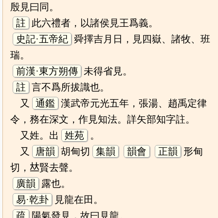
殷見曰同。
註
此六禮者，以諸侯見王爲義。
史記·五帝紀
舜擇吉月日，見四嶽、諸牧、班
瑞。
前漢·東方朔傳
未得省見。
註
言不爲所拔識也。
又
通鑑
漢武帝元光五年，張湯、趙禹定律
令，務在深文，作見知法。詳矢部知字註。
又姓。出
姓苑
。
又
唐韻
胡甸切
集韻
韻會
正韻
形甸
切，𠀤賢去聲。
廣韻
露也。
易·乾卦
見龍在田。
疏
陽氣發見，故曰見龍。