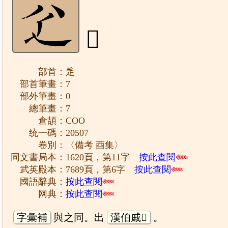
𠔇
部首：辵
部首筆畫：7
部外筆畫：0
總筆畫：7
倉頡：COO
统一碼：20507
卷別：〈備考 酉集〉
同文書局本：1620頁，第11字
按此查閱
武英殿本：7689頁，第6字
按此查閱
國語辭典：
按此查閱
网典：
按此查閱
字彙補
與之同。出
漢伯戚𥓓
。