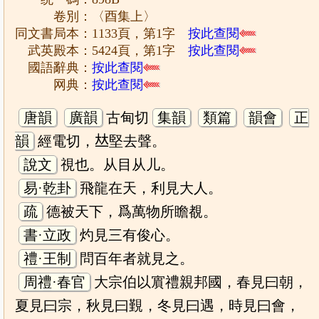
卷別：〈酉集上〉
同文書局本：1133頁，第1字
按此查閱
武英殿本：5424頁，第1字
按此查閱
國語辭典：
按此查閱
网典：
按此查閱
唐韻
廣韻
古甸切
集韻
類篇
韻會
正
韻
經電切，𠀤堅去聲。
說文
視也。从目从儿。
易·乾卦
飛龍在天，利見大人。
疏
德被天下，爲萬物所瞻覩。
書·立政
灼見三有俊心。
禮·王制
問百年者就見之。
周禮·春官
大宗伯以賔禮親邦國，春見曰朝，
夏見曰宗，秋見曰覲，冬見曰遇，時見曰會，