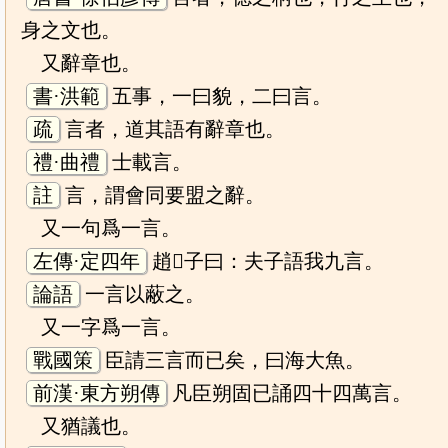
身之文也。
又辭章也。
書·洪範
五事，一曰貌，二曰言。
疏
言者，道其語有辭章也。
禮·曲禮
士載言。
註
言，謂會同要盟之辭。
又一句爲一言。
左傳·定四年
趙𥳑子曰：夫子語我九言。
論語
一言以蔽之。
又一字爲一言。
戰國策
臣請三言而已矣，曰海大魚。
前漢·東方朔傳
凡臣朔固已誦四十四萬言。
又猶議也。