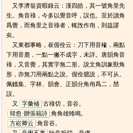
又李濟翁資暇錄云：漢四皓，其一號角里先
生。角音祿，今多以覺音呼，誤也。至於讀角
爲覺，而角里之音祿者，輒攺作甪，則益謬
矣。
又東都事略，崔偓佺云：刀下用音榷，兩點
下用音鹿，一點一撇不成字，未詳。唐韻角音
祿，又音覺，其實字無二形。說文角訓象獸角
形，亦無刀用兩點之說。偓佺臆說，不可从。
佩觿集、字林、韻會、正韻分角甪爲二，𠀤
誤。
又
字彙補
古祿切，音谷。
韓愈·贈張籍詩
角角雄雉鳴。
方崧卿云
角音谷。