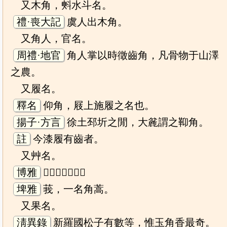
又木角，㪺水斗名。
禮·喪大記
虞人出木角。
又角人，官名。
周禮·地官
角人掌以時徵齒角，凡骨物于山澤
之農。
又履名。
釋名
仰角，屐上施履之名也。
揚子·方言
徐土邳圻之閒，大麄謂之䩕角。
註
今漆履有齒者。
又艸名。
博雅
𦯊明，羊角也。
埤雅
莪，一名角蒿。
又果名。
淸異錄
新羅國松子有數等，惟玉角香最奇。