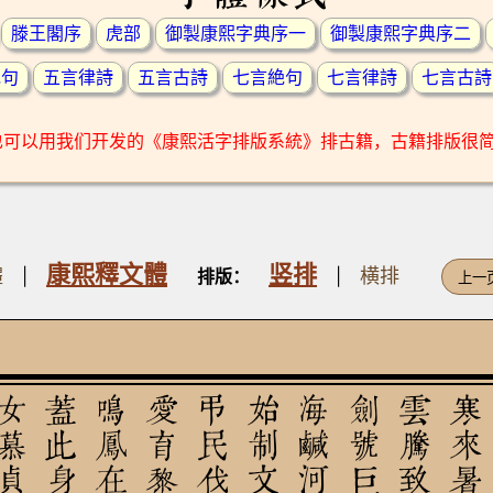
滕王閣序
虎部
御製康熙字典序一
御製康熙字典序二
絶句
五言律詩
五言古詩
七言絶句
七言律詩
七言古詩
也可以用我们开发的《康熙活字排版系統》排古籍，古籍排版很
康熙釋文體
竖排
體
横排
|
排版：
|
上一