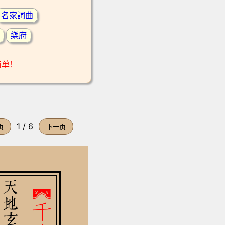
名家詞曲
樂府
简单！
1 / 6
页
下一页
