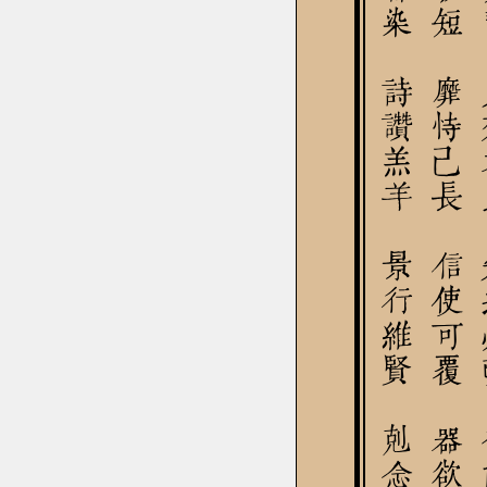
墨悲絲染 詩讚羔羊 景行維賢 剋念作聖
罔談彼短 靡恃己長 信使可覆 器欲難量
女慕貞絜