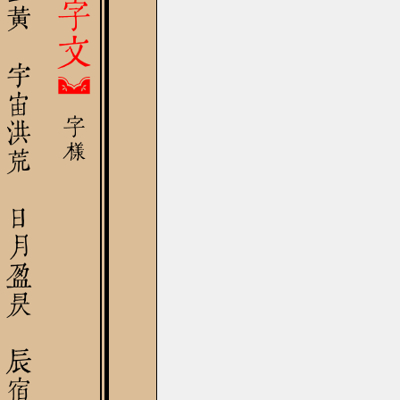
天地玄黃 宇宙洪荒 日月盈昃 辰宿列張
千字文

字樣