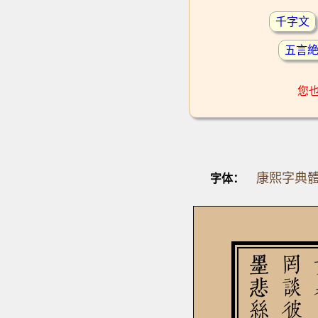
千字文
五言
您
康熙字典
字体：