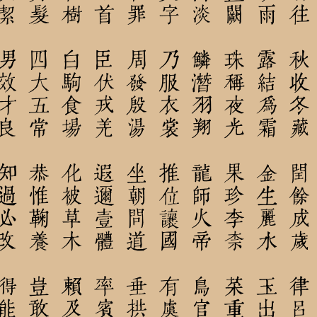
 男效才良 知過必改 得能莫忘
蓋此身髮 四大五常 恭惟鞠養 豈敢毀傷
鳴鳳在樹 白駒食場 化被草木 賴及萬方
愛育黎首 臣伏戎羌 遐邇壹體 率賓歸王
弔民伐罪 周發殷湯 坐朝問道 垂拱平章
始制文字 乃服衣裳 推位讓國 有虞陶唐
海鹹河淡 鱗潛羽翔 龍師火帝 鳥官人皇
劍號巨闕 珠稱夜光 果珍李柰 菜重芥薑
雲騰致雨 露結為霜 金生麗水 玉出崑崗
寒來暑往 秋收冬藏 閏餘成歲 律呂調陽