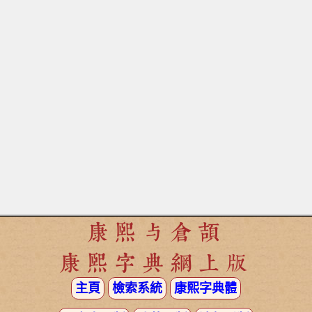
康熙与倉頡
康熙字典網上版
主頁
檢索系統
康熙字典體