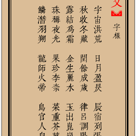
海鹹河淡 鱗潛羽翔 龍師火帝 鳥官人皇
劍號巨闕 珠稱夜光 果珍李柰 菜重芥薑
雲騰致雨 露結為霜 金生麗水 玉出崑崗
寒來暑往 秋收冬藏 閏餘成歲 律呂調陽
天地玄黃 宇宙洪荒 日月盈昃 辰宿列張

字樣