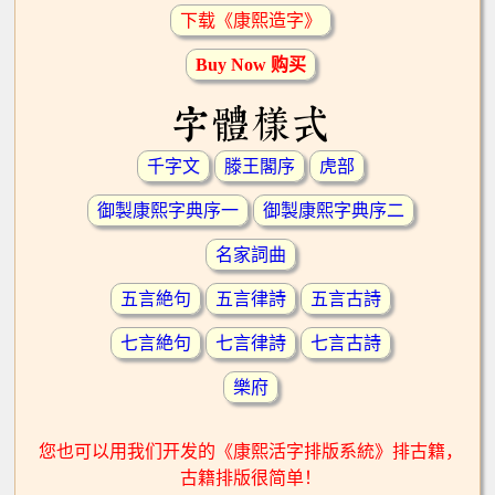
下载《康熙造字》
Buy Now 购买
字體樣式
千字文
滕王閣序
虎部
御製康熙字典序一
御製康熙字典序二
名家詞曲
五言絶句
五言律詩
五言古詩
七言絶句
七言律詩
七言古詩
樂府
您也可以用我们开发的《康熙活字排版系統》排古籍，
古籍排版很简单！