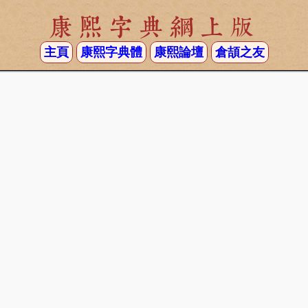
康熙字典網上版
主頁
康熙字典體
康熙論壇
倉頡之友