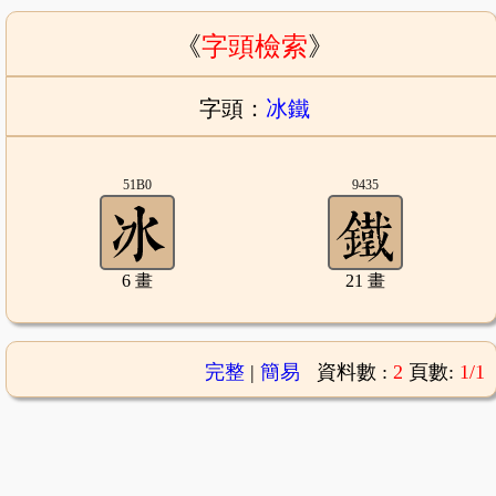
《
字頭檢索
》
字頭：
冰鐵
51B0
9435
6 畫
21 畫
完整
|
簡易
資料數 :
2
頁數:
1/1