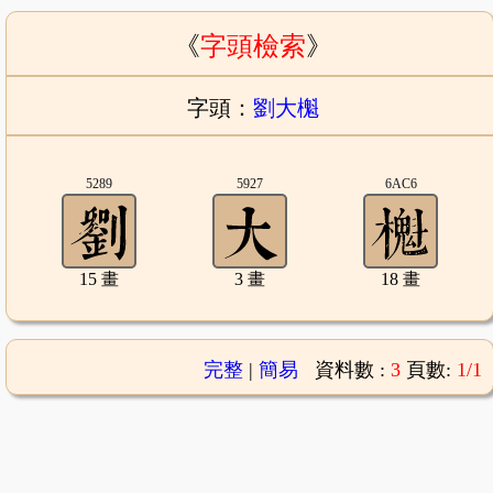
《
字頭檢索
》
字頭：
劉大櫆
5289
5927
6AC6
15 畫
3 畫
18 畫
完整
|
簡易
資料數 :
3
頁數:
1/1