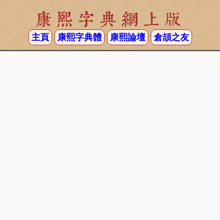
康熙字典網上版
主頁
康熙字典體
康熙論壇
倉頡之友