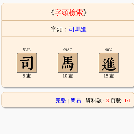
《
字頭檢索
》
字頭：
司馬進
53F8
99AC
9032
5 畫
10 畫
15 畫
完整
|
簡易
資料數 :
3
頁數:
1/1