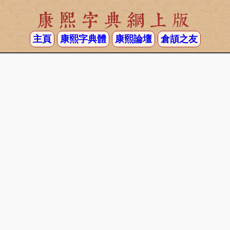
康熙字典網上版
主頁
康熙字典體
康熙論壇
倉頡之友