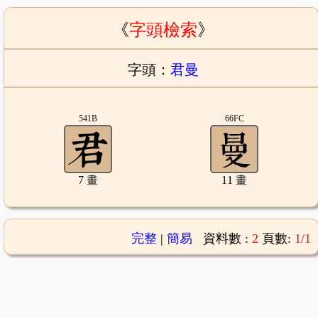
《
字頭檢索
》
字頭：
君曼
541B
66FC
7 畫
11 畫
完整
|
簡易
資料數 :
2
頁數:
1/1