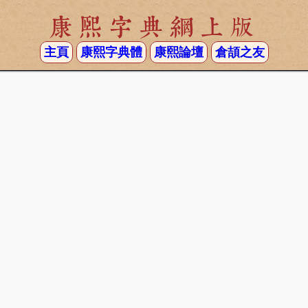
康熙字典網上版
主頁
康熙字典體
康熙論壇
倉頡之友