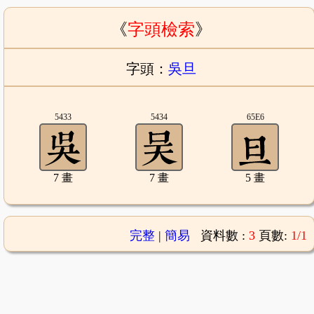
《
字頭檢索
》
字頭：
吳旦
5433
5434
65E6
7 畫
7 畫
5 畫
完整
|
簡易
資料數 :
3
頁數:
1/1