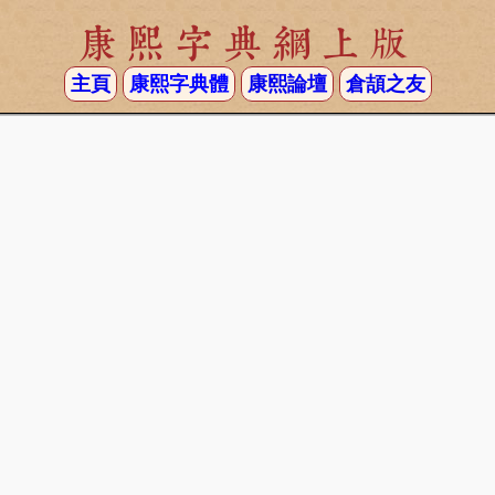
康熙字典網上版
主頁
康熙字典體
康熙論壇
倉頡之友