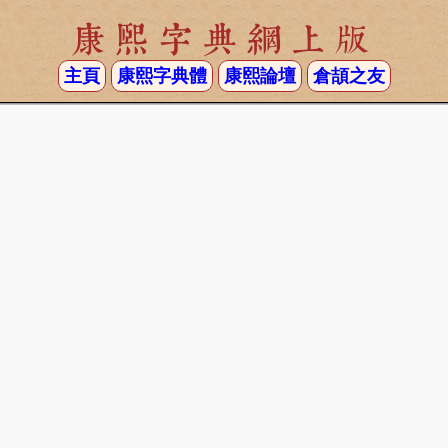
康熙字典網上版
主頁
康熙字典體
康熙論壇
倉頡之友