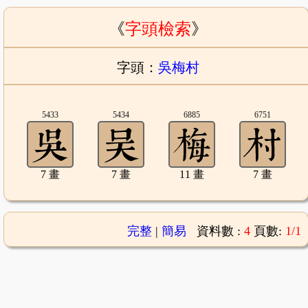
《
字頭檢索
》
字頭：
吳梅村
5433
5434
6885
6751
7 畫
7 畫
11 畫
7 畫
完整
|
簡易
資料數 :
4
頁數:
1/1