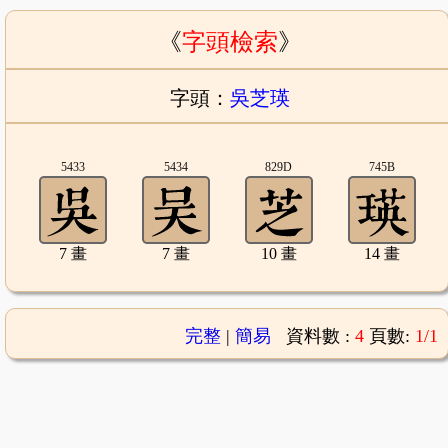
《
字頭檢索
》
字頭：
吳芝瑛
5433
5434
829D
745B
7 畫
7 畫
10 畫
14 畫
完整
|
簡易
資料數 :
4
頁數:
1/1