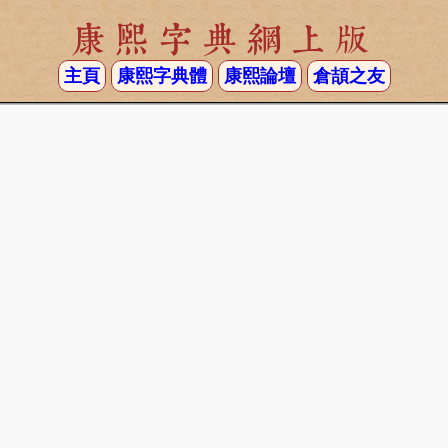
康熙字典網上版
主頁
康熙字典體
康熙論壇
倉頡之友