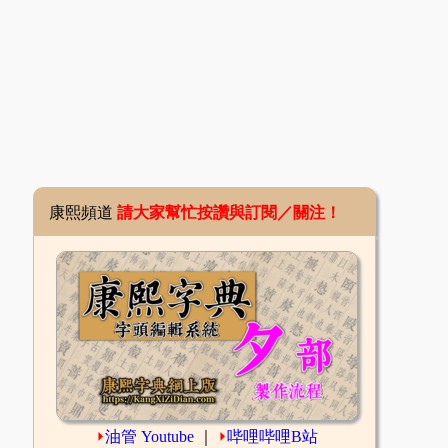
康熙頻道
請大家幫忙按讚與訂閱／關注！
⏵
油管 Youtube
｜
⏵
哔哩哔哩B站