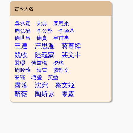
古今人名
吳兆騫
宋典
周恩來
周弘禴
李公朴
李隆基
徐世昌
徐賁
皇甫冉
王達
汪思溫
蔣尊禕
魏收
陸龜蒙
裴文中
嚴璆
傅益瑤
夕瑤
周吟薇
晴雪
廖靜文
春羅
琇瑩
笑藍
盡落
沈宛
蔡文姬
醉薇
陶斯詠
零露