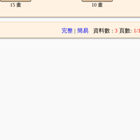
15 畫
10 畫
完整
|
簡易
資料數 :
3
頁數:
1/