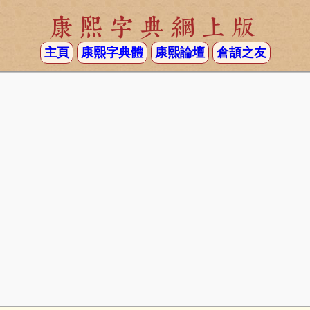
康熙字典網上版
主頁
康熙字典體
康熙論壇
倉頡之友