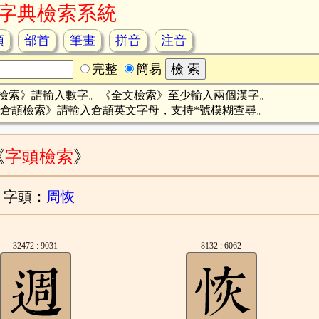
字典檢索系統
頡
部首
筆畫
拼音
注音
完整
簡易
檢索》請輸入數字。《全文檢索》至少輸入兩個漢字。
倉頡檢索》請輸入倉頡英文字母，支持*號模糊查尋。
《
字頭檢索
》
字頭：
周恢
32472 : 9031
8132 : 6062