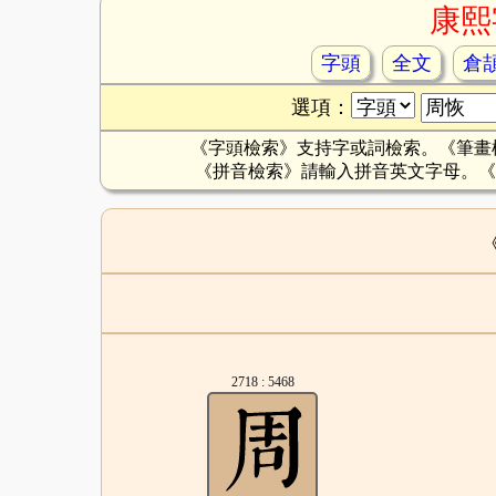
康熙
字頭
全文
倉
選項：
《字頭檢索》支持字或詞檢索。《筆畫
《拼音檢索》請輸入拼音英文字母。《
2718 : 5468