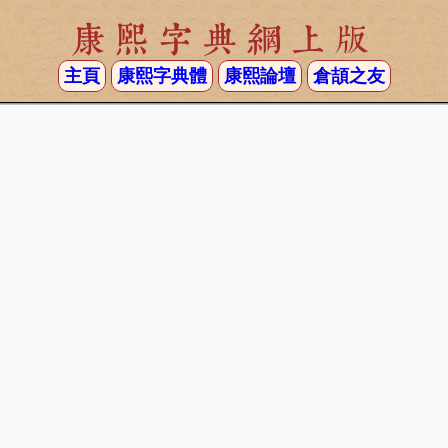
康熙字典網上版
主頁
康熙字典體
康熙論壇
倉頡之友