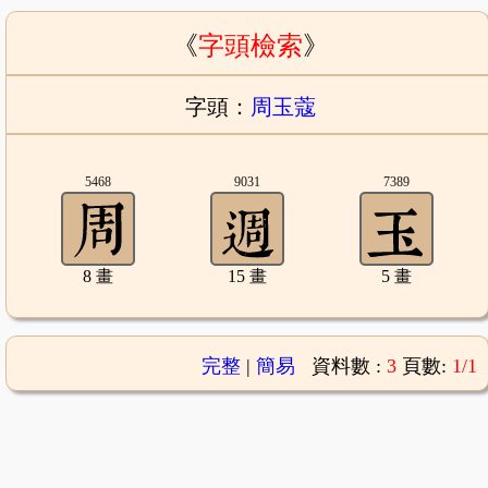
《
字頭檢索
》
字頭：
周玉蔻
5468
9031
7389
8 畫
15 畫
5 畫
完整
|
簡易
資料數 :
3
頁數:
1/1