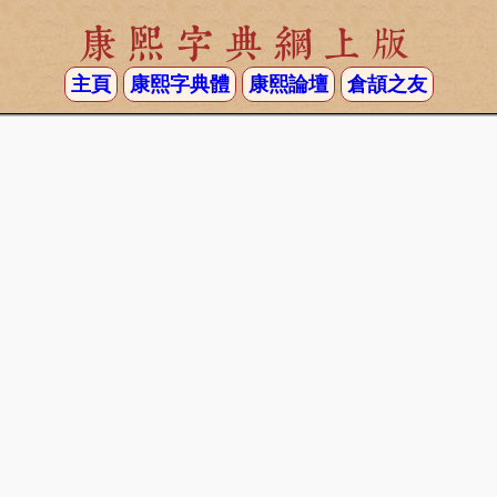
康熙字典網上版
主頁
康熙字典體
康熙論壇
倉頡之友