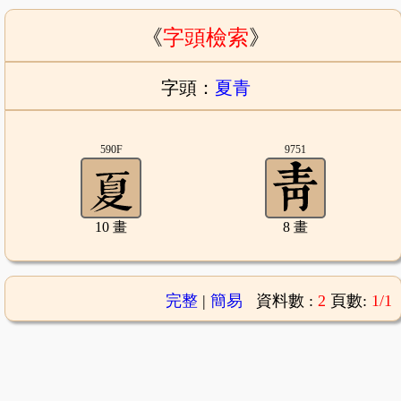
《
字頭檢索
》
字頭：
夏青
590F
9751
10 畫
8 畫
完整
|
簡易
資料數 :
2
頁數:
1/1