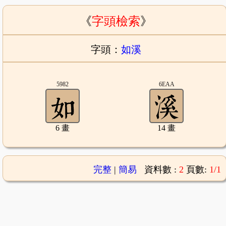
《
字頭檢索
》
字頭：
如溪
5982
6EAA
6 畫
14 畫
完整
|
簡易
資料數 :
2
頁數:
1/1