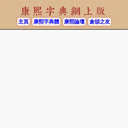
康熙字典網上版
主頁
康熙字典體
康熙論壇
倉頡之友