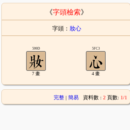
《
字頭檢索
》
字頭：
妝心
599D
5FC3
7 畫
4 畫
完整
|
簡易
資料數 :
2
頁數:
1/1