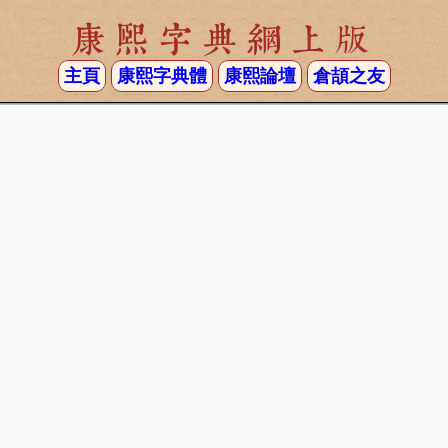
康熙字典網上版
主頁
康熙字典體
康熙論壇
倉頡之友