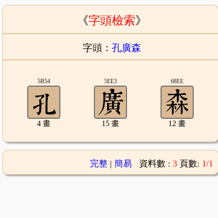
《
字頭檢索
》
字頭：
孔廣森
5B54
5EE3
68EE
4 畫
15 畫
12 畫
完整
|
簡易
資料數 :
3
頁數:
1/1