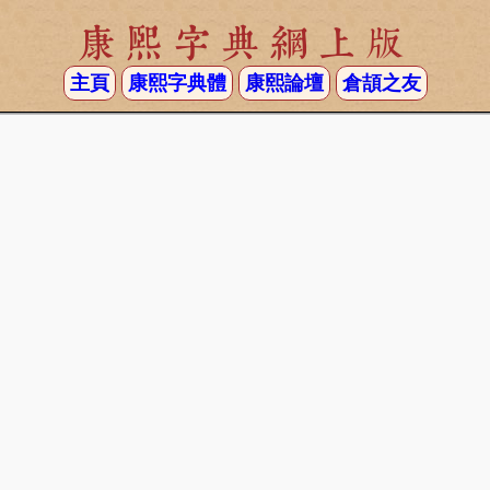
康熙字典網上版
主頁
康熙字典體
康熙論壇
倉頡之友