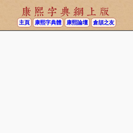
康熙字典網上版
主頁
康熙字典體
康熙論壇
倉頡之友