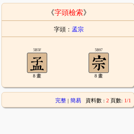
《
字頭檢索
》
字頭：
孟宗
5B5F
5B97
8 畫
8 畫
完整
|
簡易
資料數 :
2
頁數:
1/1