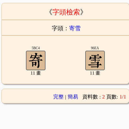
《
字頭檢索
》
字頭：
寄雪
5BC4
96EA
11 畫
11 畫
完整
|
簡易
資料數 :
2
頁數:
1/1