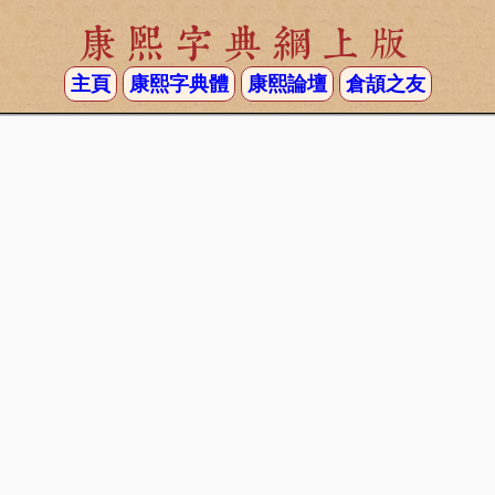
康熙字典網上版
主頁
康熙字典體
康熙論壇
倉頡之友