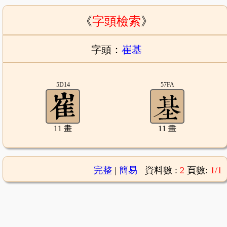
《
字頭檢索
》
字頭：
崔基
5D14
57FA
11 畫
11 畫
完整
|
簡易
資料數 :
2
頁數:
1/1