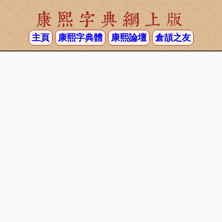
康熙字典網上版
主頁
康熙字典體
康熙論壇
倉頡之友