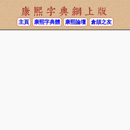
康熙字典網上版
主頁
康熙字典體
康熙論壇
倉頡之友