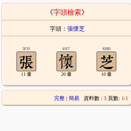
《
字頭檢索
》
字頭：
張懷芝
5F35
61F7
829D
11 畫
20 畫
10 畫
完整
|
簡易
資料數 :
3
頁數:
1/1