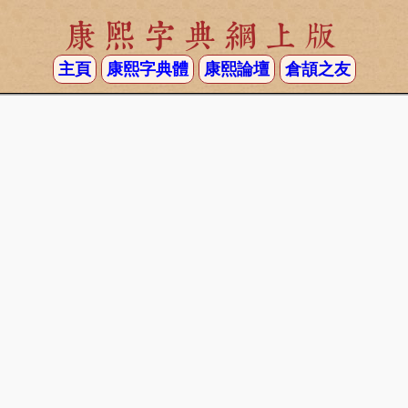
康熙字典網上版
主頁
康熙字典體
康熙論壇
倉頡之友