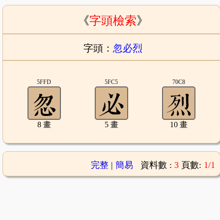
《
字頭檢索
》
字頭：
忽必烈
5FFD
5FC5
70C8
8 畫
5 畫
10 畫
完整
|
簡易
資料數 :
3
頁數:
1/1