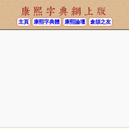
康熙字典網上版
主頁
康熙字典體
康熙論壇
倉頡之友