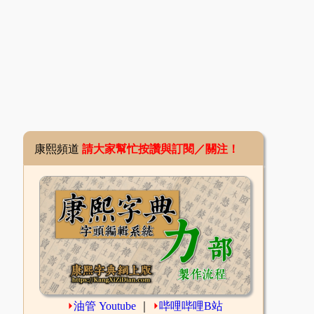
康熙頻道
請大家幫忙按讚與訂閱／關注！
⏵
油管 Youtube
｜
⏵
哔哩哔哩B站