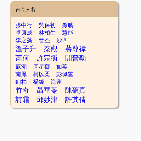
古今人名
張中行
吳保初
孫臏
卓康成
林柏生
慧能
李之藻
曹丕
沙四
溫子升
秦觀
蔣尊禕
蕭何
許宗衡
開普勒
寇湄
周星薇
如英
南鳳
柯以柔
彭佩雲
幻柏
楊絳
海蓮
竹奇
聶華苓
陳碩真
詩霜
邱妙津
許其倩