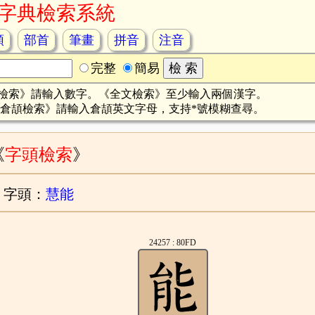
字典檢索系統
頡
部首
筆畫
拼音
注音
完整
簡易
檢索》請輸入數字。《全文檢索》至少輸入兩個漢字。
倉頡檢索》請輸入倉頡英文字母，支持*號模糊查尋。
《
字頭檢索
》
字頭：
慧能
24257 : 80FD