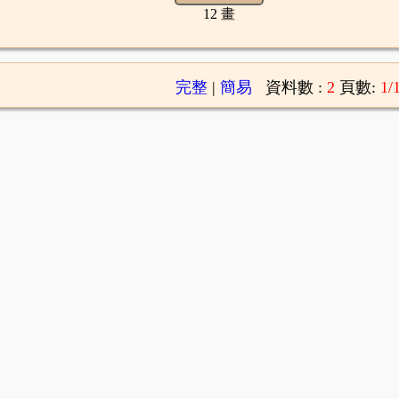
12 畫
完整
|
簡易
資料數 :
2
頁數:
1/