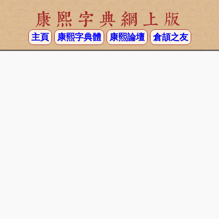
康熙字典網上版
主頁
康熙字典體
康熙論壇
倉頡之友