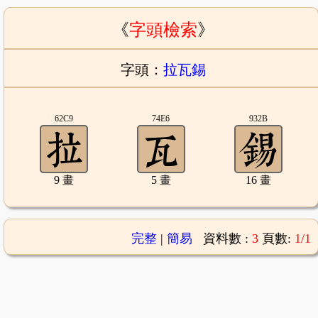
《
字頭檢索
》
字頭：
拉瓦錫
62C9
74E6
932B
9 畫
5 畫
16 畫
完整
|
簡易
資料數 :
3
頁數:
1/1