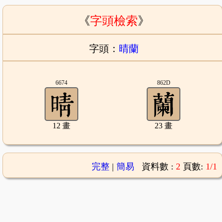
《
字頭檢索
》
字頭：
晴蘭
6674
862D
12 畫
23 畫
完整
|
簡易
資料數 :
2
頁數:
1/1