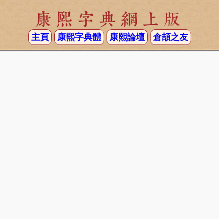
康熙字典網上版
主頁
康熙字典體
康熙論壇
倉頡之友