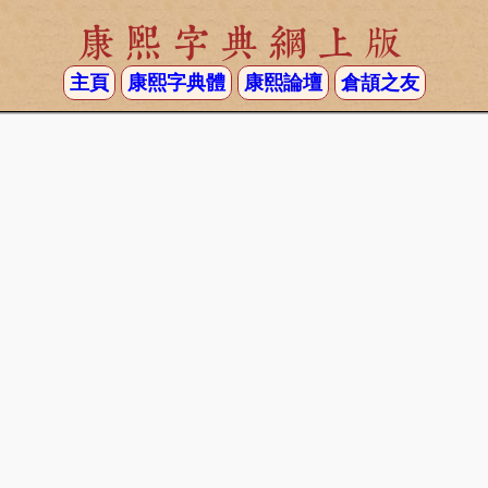
康熙字典網上版
主頁
康熙字典體
康熙論壇
倉頡之友