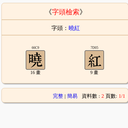
《
字頭檢索
》
字頭：
曉紅
66C9
7D05
16 畫
9 畫
完整
|
簡易
資料數 :
2
頁數:
1/1