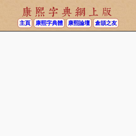
康熙字典網上版
主頁
康熙字典體
康熙論壇
倉頡之友