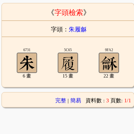
《
字頭檢索
》
字頭：
朱履龢
6731
5C65
9FA2
6 畫
15 畫
22 畫
完整
|
簡易
資料數 :
3
頁數:
1/1