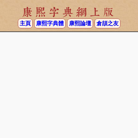
康熙字典網上版
主頁
康熙字典體
康熙論壇
倉頡之友