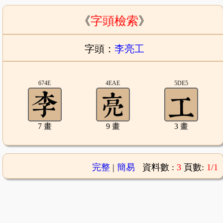
《
字頭檢索
》
字頭：
李亮工
674E
4EAE
5DE5
7 畫
9 畫
3 畫
完整
|
簡易
資料數 :
3
頁數:
1/1