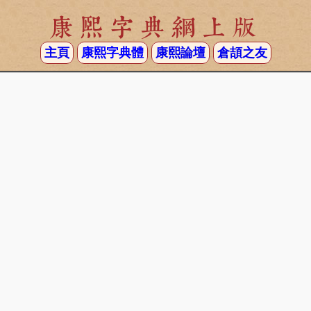
康熙字典網上版
主頁
康熙字典體
康熙論壇
倉頡之友