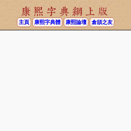
康熙字典網上版
主頁
康熙字典體
康熙論壇
倉頡之友