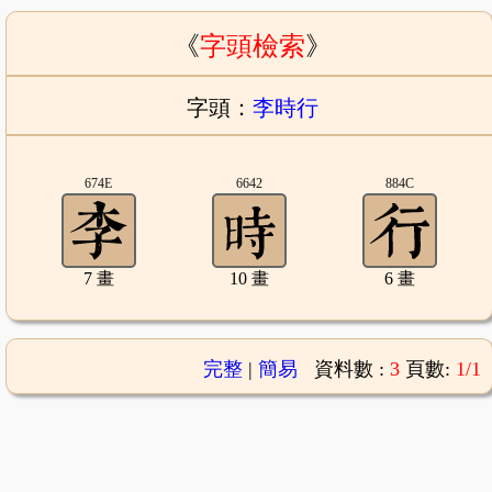
《
字頭檢索
》
字頭：
李時行
674E
6642
884C
7 畫
10 畫
6 畫
完整
|
簡易
資料數 :
3
頁數:
1/1