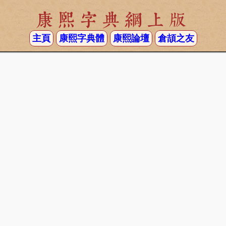
康熙字典網上版
主頁
康熙字典體
康熙論壇
倉頡之友