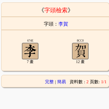
《
字頭檢索
》
字頭：
李賀
674E
8CC0
7 畫
12 畫
完整
|
簡易
資料數 :
2
頁數:
1/1