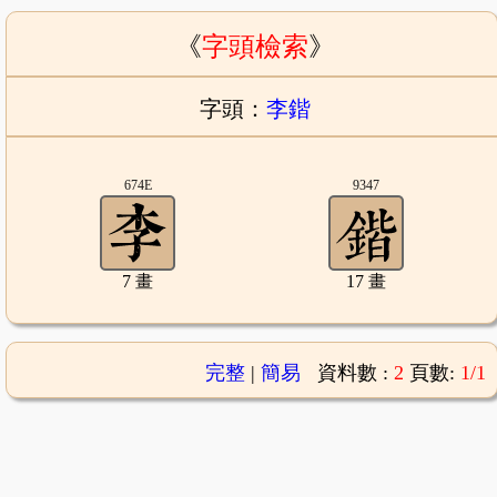
《
字頭檢索
》
字頭：
李鍇
674E
9347
7 畫
17 畫
完整
|
簡易
資料數 :
2
頁數:
1/1