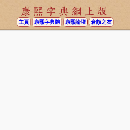
康熙字典網上版
主頁
康熙字典體
康熙論壇
倉頡之友