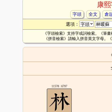
康熙
字頭
全文
倉
選項：
《字頭檢索》支持字或詞檢索。《筆畫
《拼音檢索》請輸入拼音英文字母。《
11578 : 6797