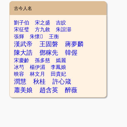
古今人名
劉子伯
宋之盛
吉皎
宋征璧
方九敘
朱誼瀄
張輝
朱懷𡈾
王衡
漢武帝
王固磐
蔣夢麟
陳大誥
鄧稼先
韓偓
宋慶齡
孫多慈
嫣麗
冰芍
楊伊湄
李鳳娘
映容
林文月
田貴妃
潤慧
秋桂
許心箴
蕭美娘
趙含英
醉薇