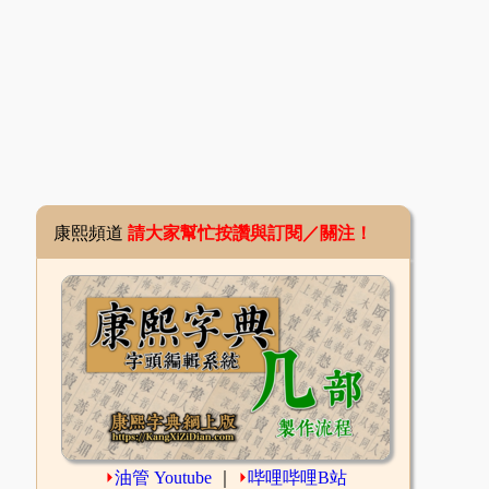
康熙頻道
請大家幫忙按讚與訂閱／關注！
⏵
油管 Youtube
｜
⏵
哔哩哔哩B站