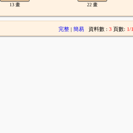
13 畫
22 畫
完整
|
簡易
資料數 :
3
頁數:
1/