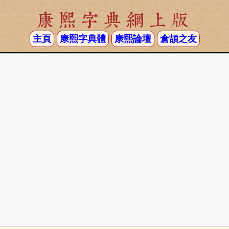
康熙字典網上版
主頁
康熙字典體
康熙論壇
倉頡之友