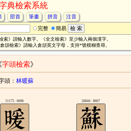
字典檢索系統
頡
部首
筆畫
拼音
注音
完整
簡易
檢索》請輸入數字。《全文檢索》至少輸入兩個漢字。
倉頡檢索》請輸入倉頡英文字母，支持*號模糊查尋。
《
字頭檢索
》
字頭：
林暖蘇
11175 : 6696
26844 : 8607