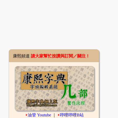
康熙頻道
請大家幫忙按讚與訂閱／關注！
⏵
油管 Youtube
｜
⏵
哔哩哔哩B站