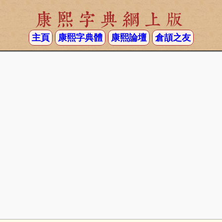
康熙字典網上版
主頁
康熙字典體
康熙論壇
倉頡之友