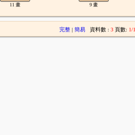
11 畫
9 畫
完整
|
簡易
資料數 :
3
頁數:
1/