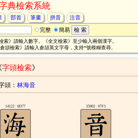
字典檢索系統
頡
部首
筆畫
拼音
注音
完整
簡易
檢索》請輸入數字。《全文檢索》至少輸入兩個漢字。
倉頡檢索》請輸入倉頡英文字母，支持*號模糊查尋。
《
字頭檢索
》
字頭：
林海音
14122 : 6D77
35902 : 97F3