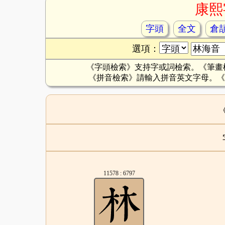
康熙
字頭
全文
倉
選項：
《字頭檢索》支持字或詞檢索。《筆畫
《拼音檢索》請輸入拼音英文字母。《
11578 : 6797