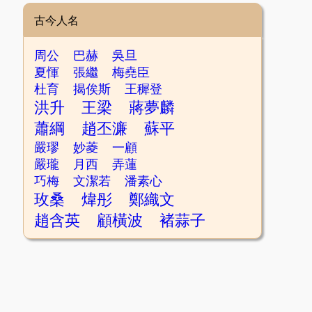
古今人名
周公
巴赫
吳旦
夏惲
張繼
梅堯臣
杜育
揭俟斯
王穉登
洪升
王梁
蔣夢麟
蕭綱
趙丕濂
蘇平
嚴璆
妙菱
一顧
嚴瓏
月西
弄蓮
巧梅
文潔若
潘素心
玫桑
煒彤
鄭織文
趙含英
顧橫波
褚蒜子