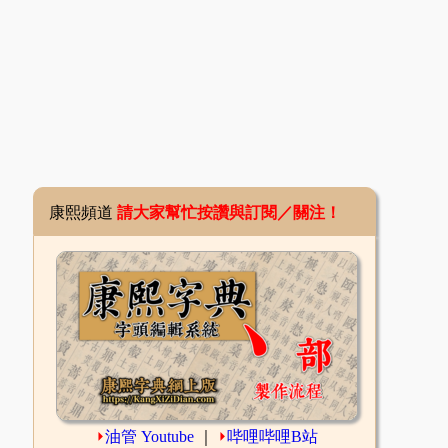
康熙頻道
請大家幫忙按讚與訂閱／關注！
⏵
油管 Youtube
｜
⏵
哔哩哔哩B站