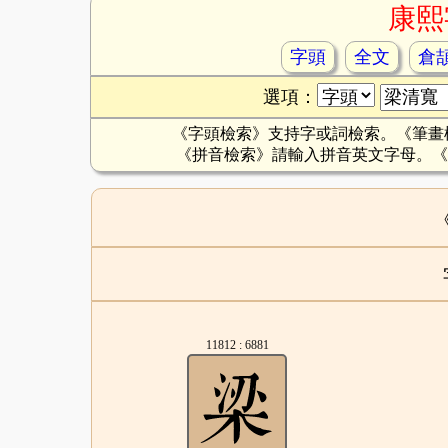
康熙
字頭
全文
倉
選項：
《字頭檢索》支持字或詞檢索。《筆畫
《拼音檢索》請輸入拼音英文字母。《
11812 : 6881