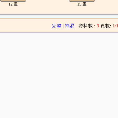
12 畫
15 畫
完整
|
簡易
資料數 :
3
頁數:
1/