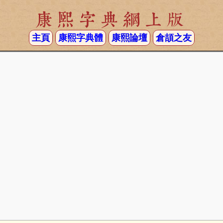
康熙字典網上版
主頁
康熙字典體
康熙論壇
倉頡之友