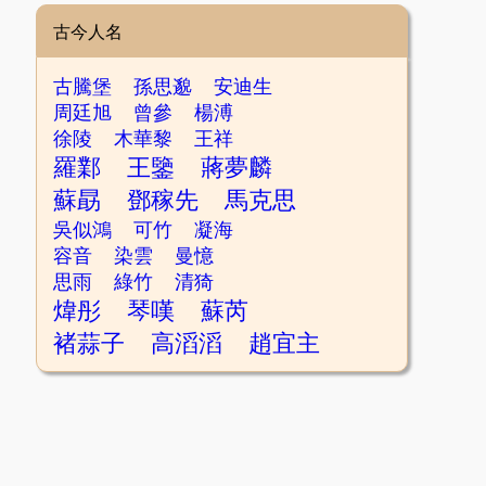
古今人名
古騰堡
孫思邈
安迪生
周廷旭
曾參
楊溥
徐陵
木華黎
王祥
羅鄴
王鑒
蔣夢麟
蘇勗
鄧稼先
馬克思
吳似鴻
可竹
凝海
容音
染雲
曼憶
思雨
綠竹
清猗
煒彤
琴嘆
蘇芮
褚蒜子
高滔滔
趙宜主