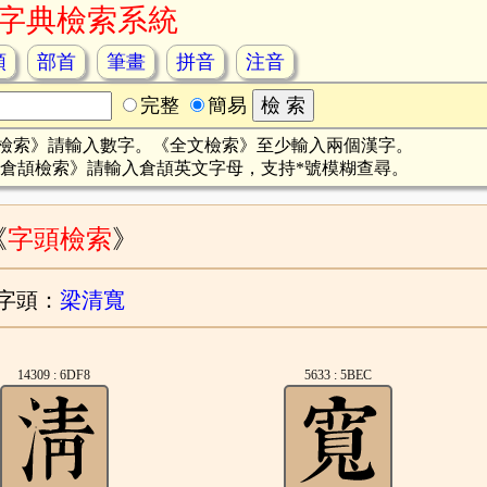
字典檢索系統
頡
部首
筆畫
拼音
注音
完整
簡易
檢索》請輸入數字。《全文檢索》至少輸入兩個漢字。
倉頡檢索》請輸入倉頡英文字母，支持*號模糊查尋。
《
字頭檢索
》
字頭：
梁清寬
14309 : 6DF8
5633 : 5BEC