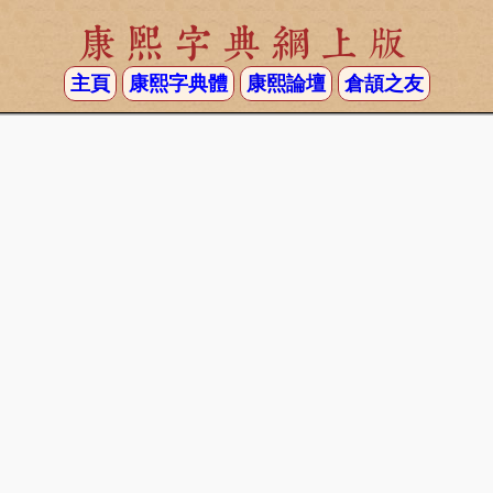
康熙字典網上版
主頁
康熙字典體
康熙論壇
倉頡之友