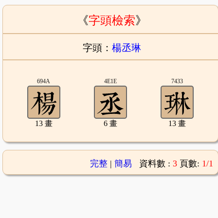
《
字頭檢索
》
字頭：
楊丞琳
694A
4E1E
7433
13 畫
6 畫
13 畫
完整
|
簡易
資料數 :
3
頁數:
1/1