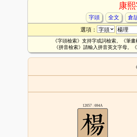
康熙
字頭
全文
倉
選項：
《字頭檢索》支持字或詞檢索。《筆畫
《拼音檢索》請輸入拼音英文字母。《
12057 : 694A