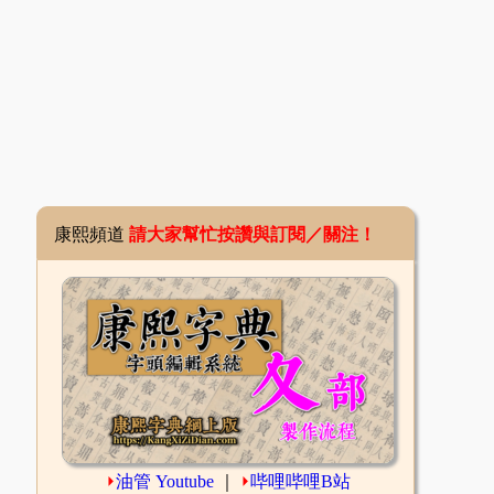
康熙頻道
請大家幫忙按讚與訂閱／關注！
⏵
油管 Youtube
｜
⏵
哔哩哔哩B站