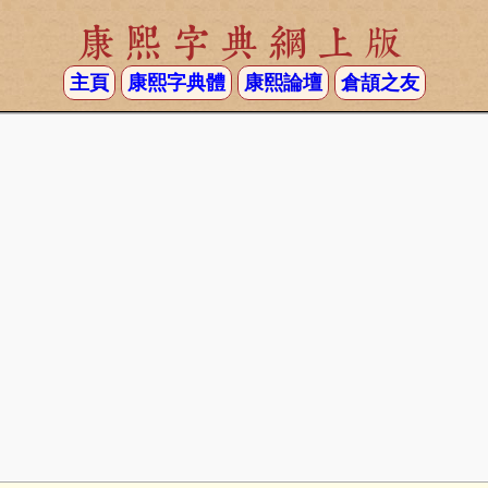
康熙字典網上版
主頁
康熙字典體
康熙論壇
倉頡之友