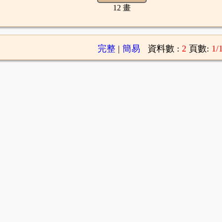
12 畫
完整
|
簡易
資料數 :
2
頁數:
1/