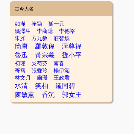
古今人名
如滿
崔融
孫一元
姚澤生
李商隱
李德裕
朱胙
方九敘
莊智煥
簡庸
羅敦偉
蔣尊禕
魯迅
黃宗羲
鄧小平
初瑾
吳芍芬
南春
寄雪
張愛玲
楊伊湄
林文月
幽珊
王政君
水清
笑柏
鍾同碧
陳敏薰
香沉
郭女王