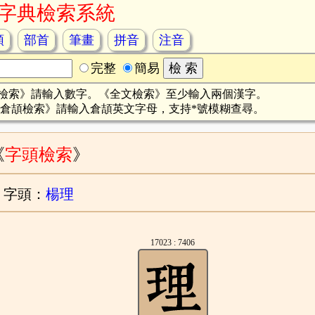
字典檢索系統
頡
部首
筆畫
拼音
注音
完整
簡易
檢索》請輸入數字。《全文檢索》至少輸入兩個漢字。
倉頡檢索》請輸入倉頡英文字母，支持*號模糊查尋。
《
字頭檢索
》
字頭：
楊理
17023 : 7406