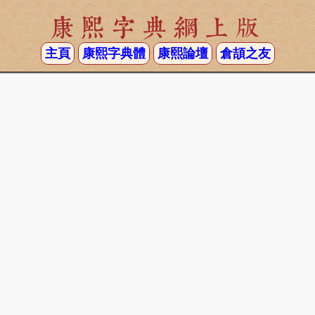
康熙字典網上版
主頁
康熙字典體
康熙論壇
倉頡之友