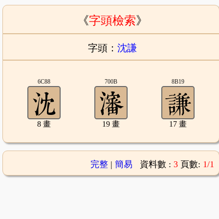
《
字頭檢索
》
字頭：
沈謙
6C88
700B
8B19
8 畫
19 畫
17 畫
完整
|
簡易
資料數 :
3
頁數:
1/1