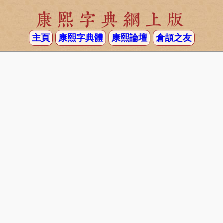
康熙字典網上版
主頁
康熙字典體
康熙論壇
倉頡之友