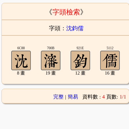
《
字頭檢索
》
字頭：
沈鈞儒
6C88
700B
921E
5112
8 畫
19 畫
12 畫
16 畫
完整
|
簡易
資料數 :
4
頁數:
1/1