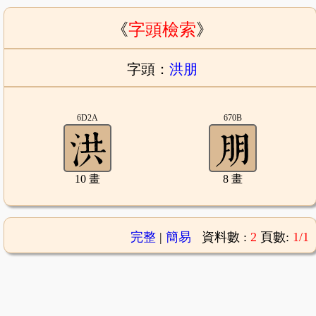
《
字頭檢索
》
字頭：
洪朋
6D2A
670B
10 畫
8 畫
完整
|
簡易
資料數 :
2
頁數:
1/1