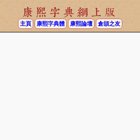
康熙字典網上版
主頁
康熙字典體
康熙論壇
倉頡之友