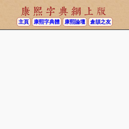
康熙字典網上版
主頁
康熙字典體
康熙論壇
倉頡之友