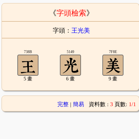
《
字頭檢索
》
字頭：
王光美
738B
5149
7F8E
5 畫
6 畫
9 畫
完整
|
簡易
資料數 :
3
頁數:
1/1