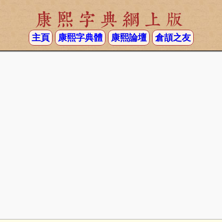
康熙字典網上版
主頁
康熙字典體
康熙論壇
倉頡之友