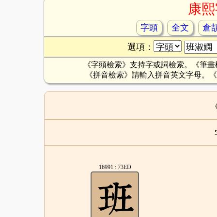
康熙
字頭
全文
倉
選項：
《字頭檢索》支持字或詞檢索。《筆畫
《拼音檢索》請輸入拼音英文字母。《
16991 : 73ED