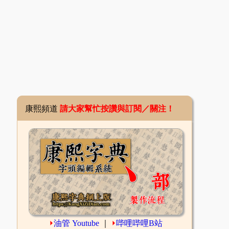
康熙頻道
請大家幫忙按讚與訂閱／關注！
⏵
油管 Youtube
｜
⏵
哔哩哔哩B站