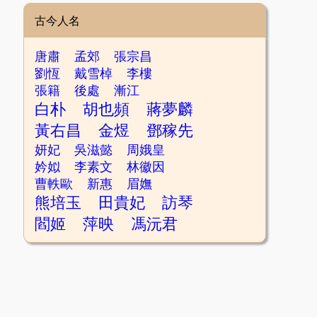
古今人名
唐肅
孟郊
張宗昌
劉恆
戴雪棹
李樓
張籍
後處
漸江
白朴
胡也頻
蔣夢麟
黃右昌
金煜
鄧稼先
妍妃
吳滋懿
周娥皇
妗姒
李素文
林徽因
曹軼歐
新惠
眉嫵
熊培玉
田貴妃
訪琴
閻姬
萍映
馮沅君