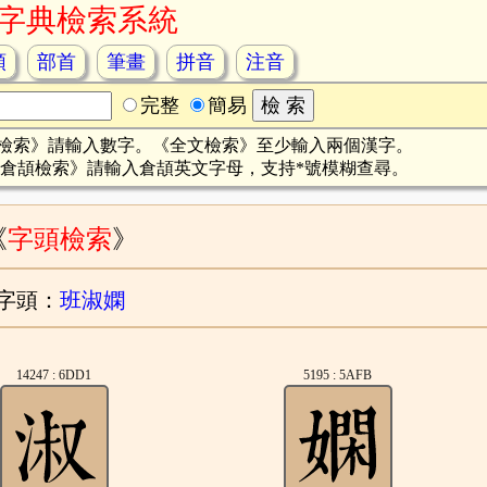
字典檢索系統
頡
部首
筆畫
拼音
注音
完整
簡易
檢索》請輸入數字。《全文檢索》至少輸入兩個漢字。
倉頡檢索》請輸入倉頡英文字母，支持*號模糊查尋。
《
字頭檢索
》
字頭：
班淑嫻
14247 : 6DD1
5195 : 5AFB