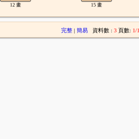
12 畫
15 畫
完整
|
簡易
資料數 :
3
頁數:
1/