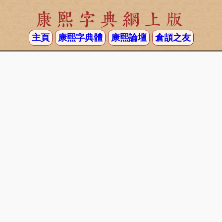
康熙字典網上版
主頁
康熙字典體
康熙論壇
倉頡之友