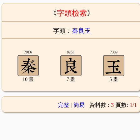
《
字頭檢索
》
字頭：
秦良玉
79E6
826F
7389
10 畫
7 畫
5 畫
完整
|
簡易
資料數 :
3
頁數:
1/1