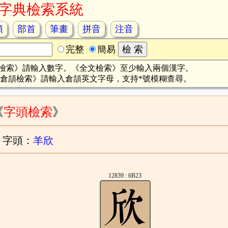
字典檢索系統
頡
部首
筆畫
拼音
注音
完整
簡易
檢索》請輸入數字。《全文檢索》至少輸入兩個漢字。
倉頡檢索》請輸入倉頡英文字母，支持*號模糊查尋。
《
字頭檢索
》
字頭：
羊欣
12839 : 6B23