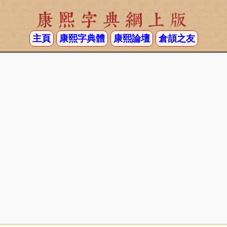
康熙字典網上版
主頁
康熙字典體
康熙論壇
倉頡之友