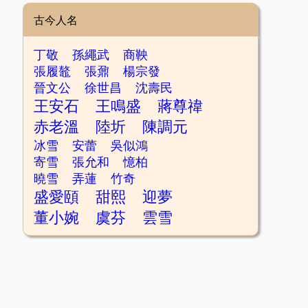
古今人名
丁敬
孫繩武
商鞅
張履鼇
張鼐
楊宗發
晉文公
徐世昌
沈壽民
王安石
王鳴盛
蔣尊禕
赤老溫
陸圻
陳調元
冰雪
安蕾
吳似鴻
寄雪
張允和
憶柏
曉雪
弄蓮
竹奇
盛愛頤
甜熙
迎夢
董小婉
虞芬
雲雪