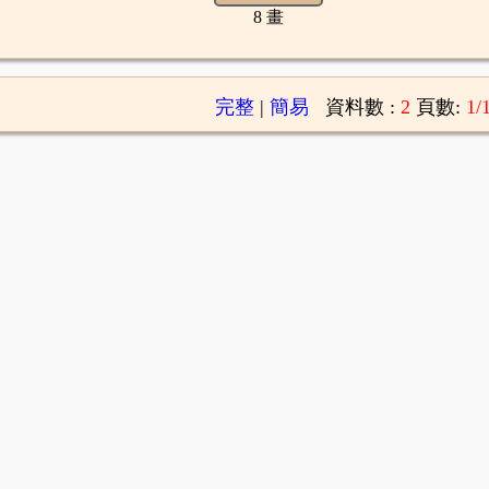
8 畫
完整
|
簡易
資料數 :
2
頁數:
1/