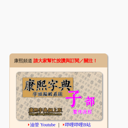
康熙頻道
請大家幫忙按讚與訂閱／關注！
⏵
油管 Youtube
｜
⏵
哔哩哔哩B站