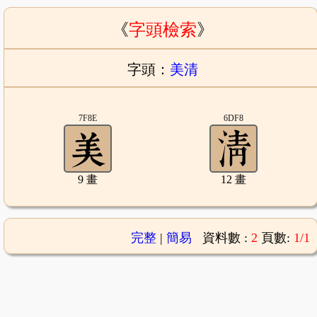
《
字頭檢索
》
字頭：
美清
7F8E
6DF8
9 畫
12 畫
完整
|
簡易
資料數 :
2
頁數:
1/1