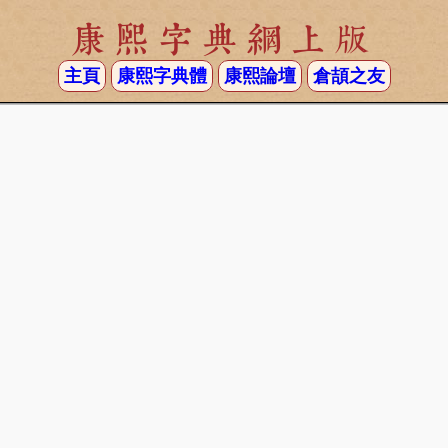
康熙字典網上版
主頁
康熙字典體
康熙論壇
倉頡之友