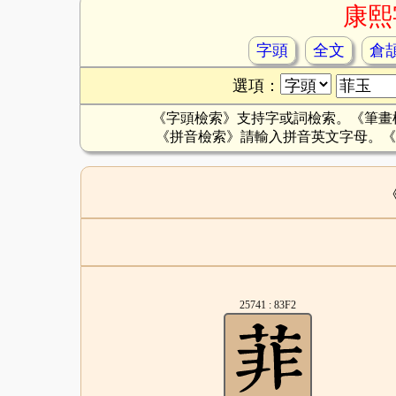
康熙
字頭
全文
倉
選項：
《字頭檢索》支持字或詞檢索。《筆畫
《拼音檢索》請輸入拼音英文字母。《
25741 : 83F2