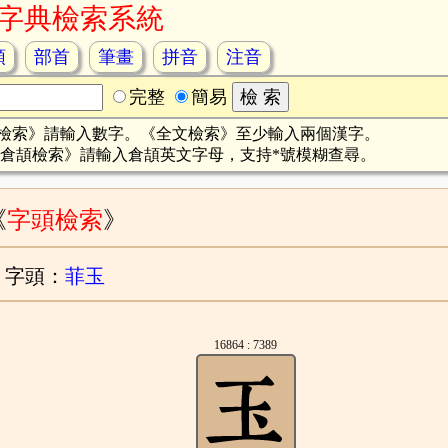
字典檢索系統
頡
部首
筆畫
拼音
注音
完整
簡易
檢索》請輸入數字。《全文檢索》至少輸入兩個漢字。
倉頡檢索》請輸入倉頡英文字母，支持*號模糊查尋。
《
字頭檢索
》
字頭：
菲玉
16864 : 7389