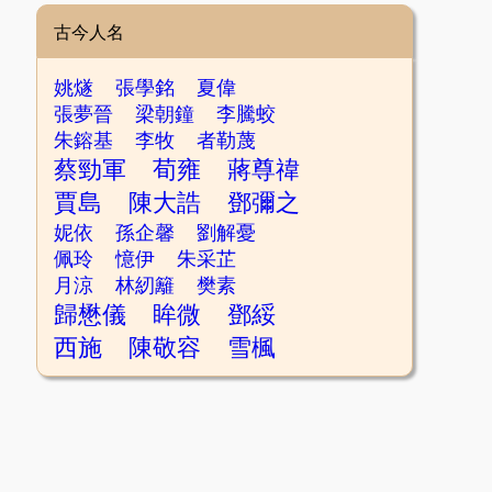
古今人名
姚燧
張學銘
夏偉
張夢晉
梁朝鐘
李騰蛟
朱鎔基
李牧
者勒蔑
蔡勁軍
荀雍
蔣尊禕
賈島
陳大誥
鄧彌之
妮依
孫企馨
劉解憂
佩玲
憶伊
朱采芷
月涼
林紉籬
樊素
歸懋儀
眸微
鄧綏
西施
陳敬容
雪楓