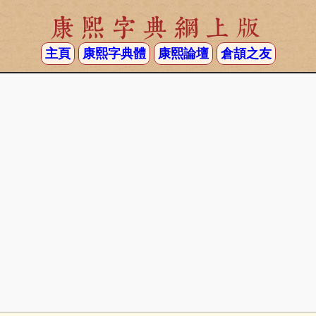
康熙字典網上版
主頁
康熙字典體
康熙論壇
倉頡之友