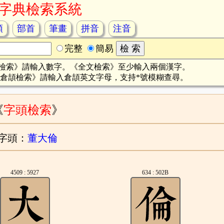
字典檢索系統
頡
部首
筆畫
拼音
注音
完整
簡易
檢索》請輸入數字。《全文檢索》至少輸入兩個漢字。
倉頡檢索》請輸入倉頡英文字母，支持*號模糊查尋。
《
字頭檢索
》
字頭：
董大倫
4509 : 5927
634 : 502B