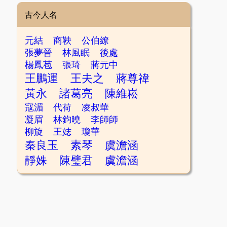
古今人名
元結
商鞅
公伯繚
張夢晉
林風眠
後處
楊鳳苞
張琦
蔣元中
王鵬運
王夫之
蔣尊禕
黃永
諸葛亮
陳維崧
寇湄
代荷
凌叔華
凝眉
林鈞曉
李師師
柳旋
王娡
瓊華
秦良玉
素琴
虞澹涵
靜姝
陳璧君
虞澹涵