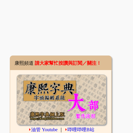
康熙頻道
請大家幫忙按讚與訂閱／關注！
⏵
油管 Youtube
｜
⏵
哔哩哔哩B站