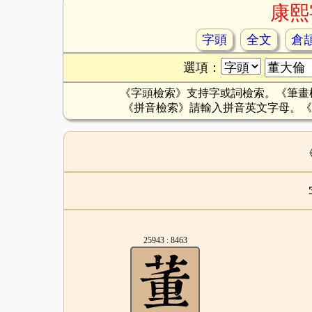
康熙
字頭
全文
倉
選項：
《字頭檢索》支持字或詞檢索。《筆畫
《拼音檢索》請輸入拼音英文字母。《
25943 : 8463