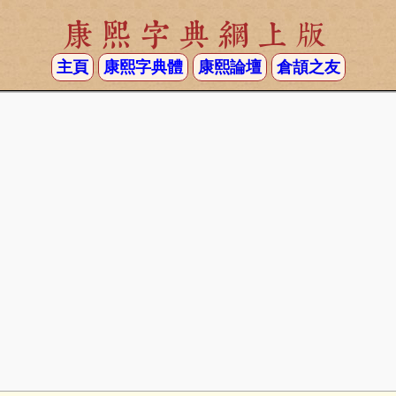
康熙字典網上版
主頁
康熙字典體
康熙論壇
倉頡之友