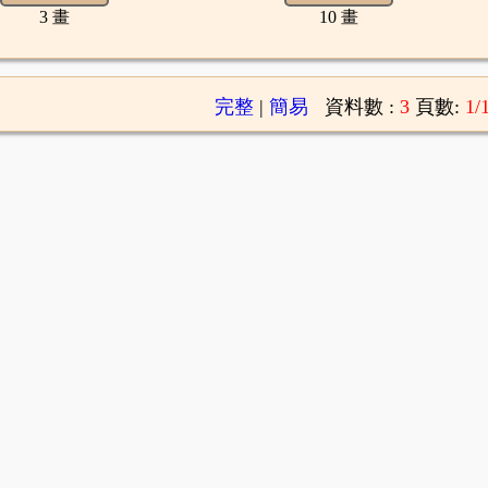
3 畫
10 畫
完整
|
簡易
資料數 :
3
頁數:
1/